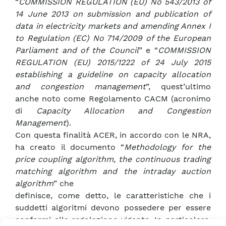
“
COMMISSION REGULATION (EU) No 543/2013 of
14 June 2013 on submission and publication of
data in electricity markets and amending Annex I
to Regulation (EC) No 714/2009 of the European
Parliament and of the Council
” e “
COMMISSION
REGULATION (EU) 2015/1222 of 24 July 2015
establishing a guideline on capacity allocation
and congestion management
”, quest’ultimo
anche noto come Regolamento CACM (acronimo
di
Capacity Allocation and Congestion
Management
).
Con questa finalità ACER, in accordo con le NRA,
ha creato il documento “
Methodology for the
price coupling algorithm, the continuous trading
matching algorithm and the intraday auction
algorithm
” che
definisce, come detto, le caratteristiche che i
suddetti algoritmi devono possedere per essere
conformi alla regolazione vigente. In particolare,