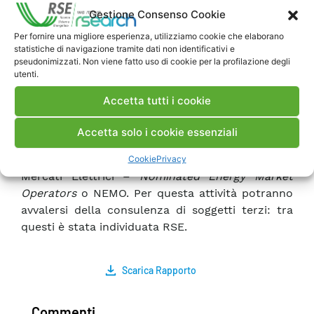
l’Allegato I a quest’ultimo documento, contiene
Gestione Consenso Cookie
dei criteri precisi che gli algoritmi per la
Per fornire una migliore esperienza, utilizziamo cookie che elaborano
risoluzione devono soddisfare e che ne
statistiche di navigazione tramite dati non identificativi e
determinano la conformità.
pseudonimizzati. Non viene fatto uso di cookie per la profilazione degli
utenti.
Definiti questi criteri, ACER e le NRA devono
iniziare le procedure di valutazione della
Accetta tutti i cookie
conformità degli algoritmi attualmente utilizzati,
in particolare di Euphemia, l’algoritmo per la
Accetta solo i cookie essenziali
risoluzione dei Mercati nazionali del Giorno
Prima accoppiati di proprietà dei Gestori dei
Cookie
Privacy
Mercati Elettrici –
Nominated Energy Market
Operators
o NEMO. Per questa attività potranno
avvalersi della consulenza di soggetti terzi: tra
questi è stata individuata RSE.
Scarica Rapporto
Commenti