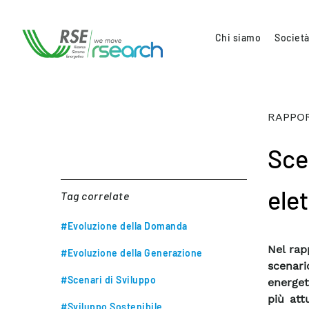
Chi siamo
Società
RAPPOR
Sce
ele
Tag correlate
#Evoluzione della Domanda
Nel rapp
#Evoluzione della Generazione
scenar
#Scenari di Sviluppo
energet
più att
#Sviluppo Sostenibile