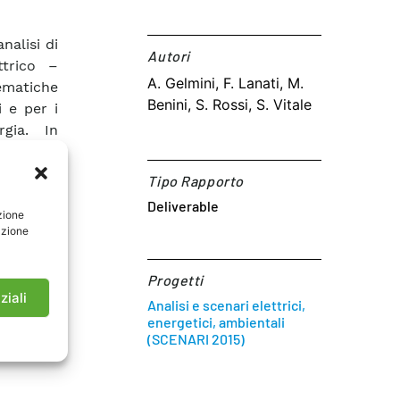
nalisi di
Autori​
ttrico –
A. Gelmini, F. Lanati, M.
tematiche
Benini, S. Rossi, S. Vitale
i e per i
rgia. In
trici in
Tipo Rapporto
Deliverable
nto;
zione
azione
;
2014.
Progetti
ziali
Analisi e scenari elettrici,
energetici, ambientali
(SCENARI 2015)