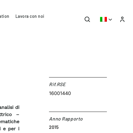
ation
Lavora con noi
Rif.RSE​
16001440
nalisi di
ttrico –
Anno Rapporto
tematiche
2015
i e per i