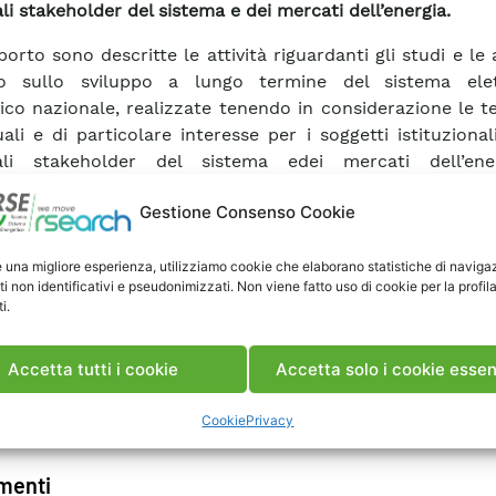
li stakeholder del sistema e dei mercati dell’energia.
orto sono descritte le attività riguardanti gli studi e le a
io sullo sviluppo a lungo termine del sistema ele
ico nazionale, realizzate tenendo in considerazione le 
uali e di particolare interesse per i soggetti istituzional
pali stakeholder del sistema edei mercati dell’ene
are, sono stati realizzati:
Gestione Consenso Cookie
ornamento dello scenario di evoluzione dei consumi elet
con anno orizzonte 2050;
ornamento dello scenario energetico nazionale di riferime
e una migliore esperienza, utilizziamo cookie che elaborano statistiche di naviga
ti non identificativi e pseudonimizzati. Non viene fatto uso di cookie per la profil
ornamento e nuovi sviluppi del modello energetico MONET
i.
i risultati degli studi a supporto del governo;
rnamento delle voci della bolletta elettrica ai consuntivi 
Accetta tutti i cookie
Accetta solo i cookie essen
ca Rapporto
Cookie
Privacy
enti