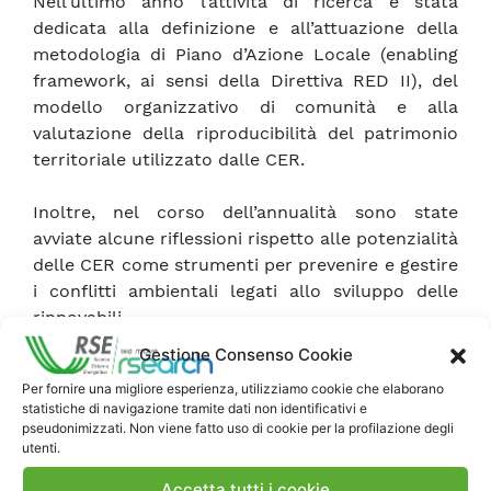
Nell’ultimo anno l’attività di ricerca è stata
dedicata alla definizione e all’attuazione della
metodologia di Piano d’Azione Locale (enabling
framework, ai sensi della Direttiva RED II), del
modello organizzativo di comunità e alla
valutazione della riproducibilità del patrimonio
territoriale utilizzato dalle CER.
Inoltre, nel corso dell’annualità sono state
avviate alcune riflessioni rispetto alle potenzialità
delle CER come strumenti per prevenire e gestire
i conflitti ambientali legati allo sviluppo delle
rinnovabili.
Gestione Consenso Cookie
Il rapporto relaziona infine sulle potenzialità
Per fornire una migliore esperienza, utilizziamo cookie che elaborano
dell’applicazione della risorsa geotermica alle
statistiche di navigazione tramite dati non identificativi e
comunità energetiche in un’area di test dove
pseudonimizzati. Non viene fatto uso di cookie per la profilazione degli
sono presenti CER, aprendo di conseguenza le
utenti.
riflessioni rispetto all’attivazione di comunità
Accetta tutti i cookie