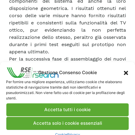
componenti del sistema ed anche la loro
disposizione geometrica. I risultati ottenuti nel
corso delle varie misure hanno fornito risultati
ripetibili e consistenti sulla funzionalità del TV
ottico, pur evidenziando la non perfetta
realizzazione dello stesso, peraltro già osservata
durante i primi test eseguiti sul prototipo non
appena ultimato.
Per la successiva fase di assemblaggio dei nuovi
TV ottici per quadri della rete di distribuzione si
Gestione Consenso Cookie
prevede di utilizzare un allineamento attivo dei
vari componenti ottici in modo da ovviare al
Per fornire una migliore esperienza, utilizziamo cookie che elaborano
statistiche di navigazione tramite dati non identificativi e
disallineamento riscontrato in questo primo
pseudonimizzati. Non viene fatto uso di cookie per la profilazione degli
prototipo.
utenti.
Accetta tutti i cookie
Scarica Rapporto
Accetta solo i cookie essenziali
Commenti
Cookie
Privacy