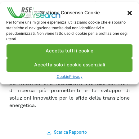
attivi nel campo della flessibilità del sistema
energetico.
Gestione Consenso Cookie
Per fornire una migliore esperienza, utilizziamo cookie che elaborano
statistiche di navigazione tramite dati non identificativi e
Tutte queste attività sono state svolte nell’ottica
pseudonimizzati. Non viene fatto uso di cookie per la profilazione degli
che la collaborazione internazionale è
utenti.
fondamentale per l’innovazione del sistema
Accetta tutti i cookie
elettrico, in quanto favorisce un efficace scambio
di informazioni, idee e conoscenze. La sinergia
Accetta solo i cookie essenziali
tra diverse realtà consente infatti di condividere i
risultati di progetti sviluppati in altri paesi,
Cookie
Privacy
permettendo una valutazione ottimale dei filoni
di ricerca più promettenti e lo sviluppo di
soluzioni innovative per le sfide della transizione
energetica.
Scarica Rapporto