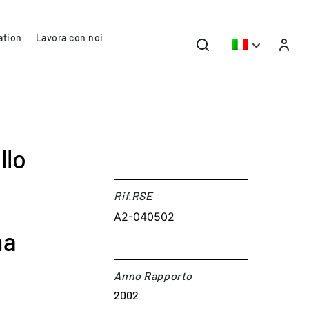
ation
Lavora con noi
llo
Rif.RSE​
A2-040502
na
Anno Rapporto
2002