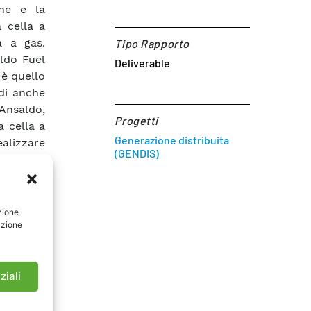
one e la
 cella a
a a gas.
Tipo Rapporto
aldo Fuel
Deliverable
 è quello
ndi anche
 Ansaldo,
Progetti
a cella a
Generazione distribuita
ealizzare
(GENDIS)
o ibrido
icamente
tosistemi
ta per la
zione
azione
ne viene
nctional
progetto
ività di
ziali
ontrollo