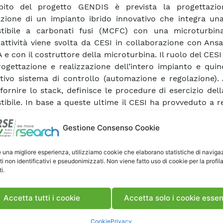
mbito del progetto GENDIS è prevista la progettazi
azione di un impianto ibrido innovativo che integra una
tibile a carbonati fusi (MCFC) con una microturbin
attività viene svolta da CESI in collaborazione con Ans
 e con il costruttore della microturbina. Il ruolo del CESI
rogettazione e realizzazione dell’intero impianto e qui
ativo sistema di controllo (automazione e regolazione).
 fornire lo stack, definisce le procedure di esercizio dell
ibile. In base a queste ultime il CESI ha provveduto a r
ifica funzionale del sistema di controllo dell’impiant
 la sua struttura. Nel rapporto, dopo aver sintet
Gestione Consenso Cookie
to l’impianto attualmente in fase di realizzazione e i sot
li è stato suddiviso, si illustra la metodologia utilizza
e una migliore esperienza, utilizziamo cookie che elaborano statistiche di naviga
ti non identificativi e pseudonimizzati. Non viene fatto uso di cookie per la profil
azione della specifica funzionale del controllo. Infi
i.
ta nel dettaglio la specifica funzionale realizzata (Fu
 Specification). Questo documento costituisce il 
ivo delle funzioni di controllo necessario per l’att
Accetta tutti i cookie
Accetta solo i cookie essen
urazione software del Sistema di Supervisione e C
ianto.
Cookie
Privacy