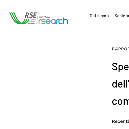
Chi siamo
Società
RAPPOR
Spec
dell
com
Recentl