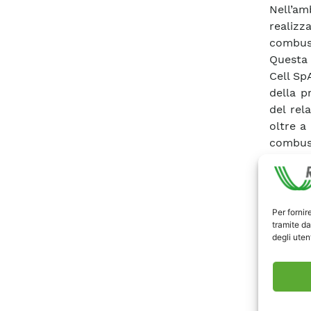
Nell’a
realizz
combus
Questa 
Cell SpA
della p
del rel
oltre a
combust
la spec
nonchè
descrit
nei qua
Per fornir
tramite da
progett
degli utent
descrit
Design
esecut
config
dell’imp