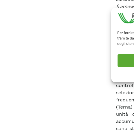
framew
dai cari
Il pres
frequen
Per fornir
come
tramite da
approc
degli utent
control
maggior 
Dopo un
e le st
partic
contro
selezio
frequen
(Terna)
unità 
accumul
sono st