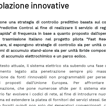
olazione innovative
one una strategia di controllo predittivo basata sul co
redictive Control al fine di realizzare il servizio di re
rapida” di frequenza in base a quanto proposto dall’ope
 trasmissione italiano nel progetto pilota “Fast Rese
lare, si espongono strategie di controllo sia per unità
emi di accumulo stand-alone sia per unità ibride compos
 di accumulo elettrochimico e un parco eolico.
testo attuale, il sistema elettrico sta subendo una fase 
mento legato alla penetrazione sempre più massi
ione da fonti rinnovabili non programmabili per perseg
ivi proposti dall’Unione Europea. Per affrontare
mazione, che pone numerose sfide per il sistema elet
rio far evolvere i codici di rete, al fine di introdurre nuov
ma ed estendere la platea di fornitori dei servizi stessi. Se
 forniti quindi non solo dai generatori convenzionali, 