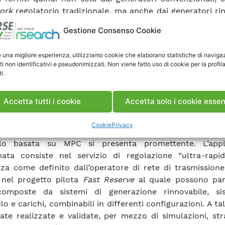
ork
regolatorio tradizionale, ma anche dai generatori rin
chi e dai sistemi di accumulo.
Gestione Consenso Cookie
ente studio pone l’attenzione sui servizi di regolazio
za realizzati mediante una particolare tecnica di contr
e una migliore esperienza, utilizziamo cookie che elaborano statistiche di naviga
Model Predictive Control
– MPC. La peculiarità di
ti non identificativi e pseudonimizzati. Non viene fatto uso di cookie per la profil
cio, se confrontato con metodi più convenzionali
i.
lo proporzionale-integrale, è la possibilità di tener c
efficacia dei vincoli di sistema e del controllo.
Accetta tutti i cookie
Accetta solo i cookie essen
o studio accurato della letteratura scientifica sui serviz
rategie di controllo che li implementano è stata selezi
Cookie
Privacy
olare applicazione, per la quale una strategia di ge
llo basata su MPC si presenta promettente. L’appl
nata consiste nel servizio di regolazione “ultra-rapid
za come definito dall’operatore di rete di trasmissione
 nel progetto pilota
Fast Reserve
al quale possono par
composte da sistemi di generazione rinnovabile, si
o e carichi, combinabili in differenti configurazioni. A ta
ate realizzate e validate, per mezzo di simulazioni, str