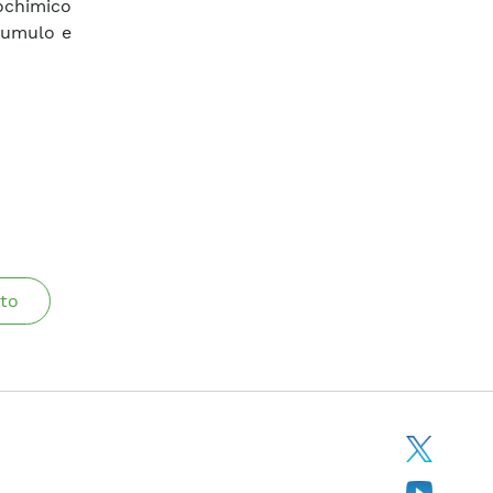
ochimico
cumulo e
to