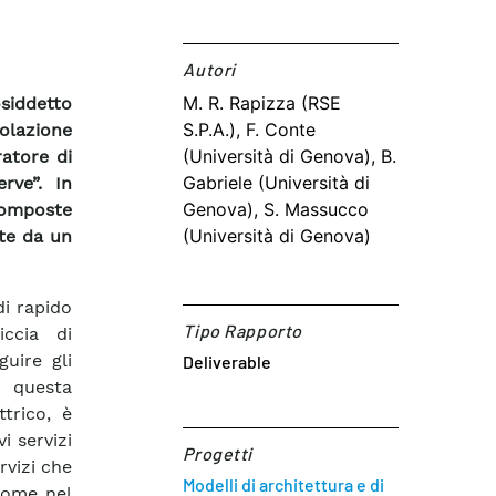
Autori​
M. R. Rapizza (RSE
siddetto
S.P.A.), F. Conte
golazione
(Università di Genova), B.
ratore di
Gabriele (Università di
rve”. In
Genova), S. Massucco
 composte
(Università di Genova)
te da un
di rapido
Tipo Rapporto
ccia di
uire gli
Deliverable
 questa
trico, è
i servizi
Progetti
rvizi che
Modelli di architettura e di
come nel