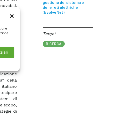
gestione del sistema e
novabili,
delle reti elettriche
(EvolveNet)
ne della
ollo nota
zione
 questo
azione
Target​
 come il
onto con
RICERCA
ziali
i di rete
onata una
stione e
icazione
a” della
 italiano
tecipare
stemi di
le scopo,
ategie di