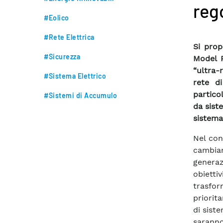
reg
#Eolico
#Rete Elettrica
Si prop
#Sicurezza
Model P
“ultra-
#Sistema Elettrico
rete di
partico
#Sistemi di Accumulo
da sist
sistema
Nel con
cambia
generaz
obiett
trasfor
priorita
di siste
saranno