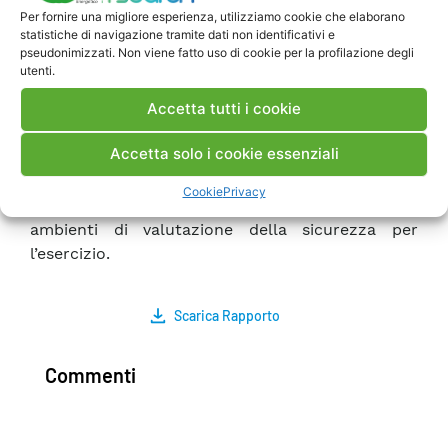
metodologia a diverse sottoreti critiche, il
Per fornire una migliore esperienza, utilizziamo cookie che elaborano
statistiche di navigazione tramite dati non identificativi e
prototipo sviluppato è in grado di fornire la
pseudonimizzati. Non viene fatto uso di cookie per la profilazione degli
distribuzione di probabilità di scatto di un certo
utenti.
numero di collegamenti, generici o specifici, di
Accetta tutti i cookie
una sottorete critica. Infine è proposta una
struttura dati per i modelli probabilistici delle
Accetta solo i cookie essenziali
contingenze, come estensione del CIM (Common
Information Model), in vista di un possibile futuro
Cookie
Privacy
inserimento di funzioni di analisi PRA negli
ambienti di valutazione della sicurezza per
l’esercizio.
Scarica Rapporto
Commenti