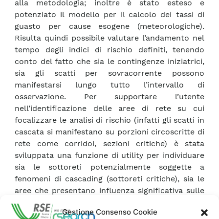
alla metodologia; inoltre è stato esteso e
potenziato il modello per il calcolo dei tassi di
guasto per cause esogene (meteorologiche).
Risulta quindi possibile valutare l’andamento nel
tempo degli indici di rischio definiti, tenendo
conto del fatto che sia le contingenze iniziatrici,
sia gli scatti per sovracorrente possono
manifestarsi lungo tutto l’intervallo di
osservazione. Per supportare l’utente
nell’identificazione delle aree di rete su cui
focalizzare le analisi di rischio (infatti gli scatti in
cascata si manifestano su porzioni circoscritte di
rete come corridoi, sezioni critiche) è stata
sviluppata una funzione di utility per individuare
sia le sottoreti potenzialmente soggette a
fenomeni di cascading (sottoreti critiche), sia le
aree che presentano influenza significativa sulle
sottoreti critiche in quanto sede di contingenze
Gestione Consenso Cookie
iniziatrici (sottoreti rilevanti). Applicando la