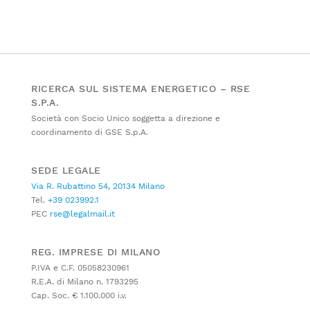
RICERCA SUL SISTEMA ENERGETICO – RSE
S.P.A.
Società con Socio Unico soggetta a direzione e
coordinamento di GSE S.p.A.
SEDE LEGALE
Via R. Rubattino 54, 20134 Milano
Tel.
+39 023992.1
PEC
rse@legalmail.it
REG. IMPRESE DI MILANO
P.IVA e C.F. 05058230961
R.E.A. di Milano n. 1793295
Cap. Soc. € 1.100.000 i.v.