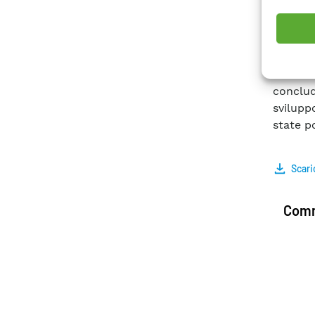
strateg
offerte
svilupp
sulle c
esteso 
conclud
svilup
state po
Scari
Comm