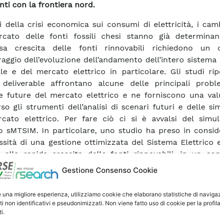
nti con la frontiera nord.
ssi della crisi economica sui consumi di elettricità, i ca
rcato delle fonti fossili chesi stanno già determina
osa crescita delle fonti rinnovabili richiedono un 
aggio dell’evoluzione dell’andamento dell’intero sistema 
le e del mercato elettrico in particolare. Gli studi rip
deliverable affrontano alcune delle principali probl
 e future del mercato elettrico e ne forniscono una val
rso gli strumenti dell’analisi di scenari futuri e delle si
cato elettrico. Per fare ciò ci si è avvalsi del simul
 sMTSIM. In particolare, uno studio ha preso in consid
ssità di una gestione ottimizzata del Sistema Elettrico 
o alla rapida crescita delle fonti rinnovabili, in un co
 elettrico sempre più aperto verso gli altri mercati eu
Gestione Consenso Cookie
i più significativi hanno messo in evidenza quali criticità
iarsi nei prossimi anni nel mercato elettrico italiano, so
e una migliore esperienza, utilizziamo cookie che elaborano statistiche di naviga
inidi dispacciabilità e di possibilità di remunerazione per
ti non identificativi e pseudonimizzati. Non viene fatto uso di cookie per la profil
i.
uzione dispacciabili. Questo studio è corredato di un’anal