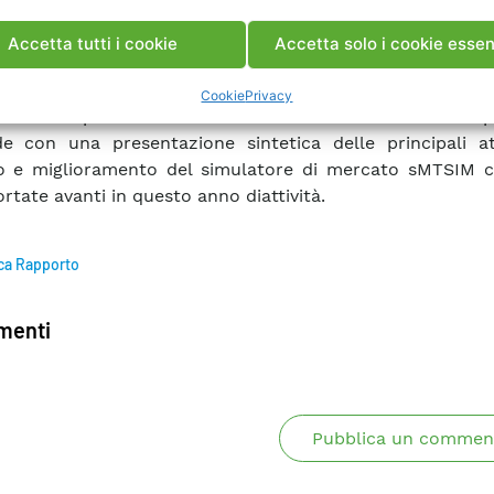
ie attualmente utilizzate dai partecipanti al mercat
 su MGP, che è stata utilizzata per predisporre la sim
Accetta tutti i cookie
Accetta solo i cookie essen
ata. Si presentano, inoltre, i risultati di uno studio a
onseguenze per il nostro Paese di un possibile market 
Cookie
Privacy
a tutti i paesi confinanti con la frontiera nord. Il ra
e con una presentazione sintetica delle principali att
po e miglioramento del simulatore di mercato sMTSIM 
rtate avanti in questo anno diattività.
ca Rapporto
enti
Pubblica un commen