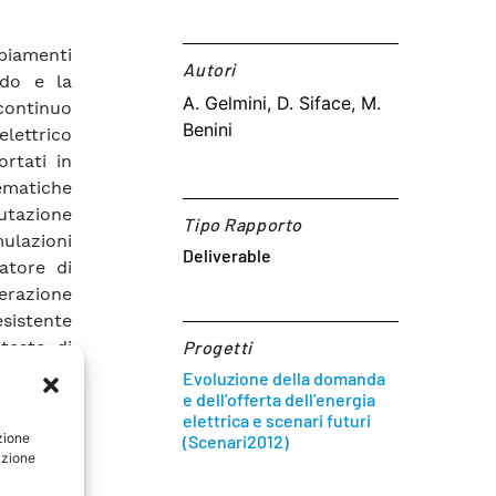
mbiamenti
Autori​
ndo e la
A. Gelmini, D. Siface, M.
continuo
Benini
elettrico
ortati in
ematiche
utazione
Tipo Rapporto
mulazioni
Deliverable
atore di
erazione
esistente
ntesto di
Progetti
ropei. I
Evoluzione della domanda
e dell’offerta dell’energia
 potranno
elettrica e scenari futuri
prattutto
zione
(Scenari2012)
 le unità
azione
isi delle