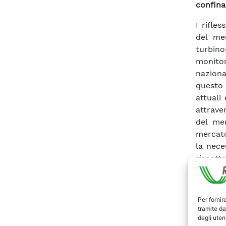
confina
I rifle
del me
turbin
monitor
naziona
questo 
attuali
attrave
del mer
mercato
la nece
rispett
mercato
risultat
evidenz
Per fornir
in term
tramite da
degli utent
di prod