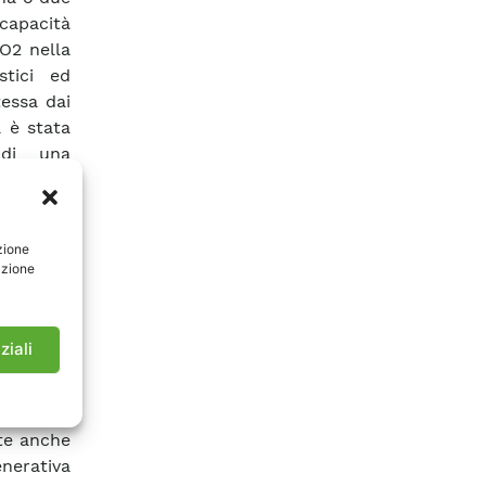
 capacità
O2 nella
stici ed
tessa dai
a è stata
 di una
na pila a
urbina a
 CO2; •
zione
a, della
azione
na prima
ti della
 di una
ziali
grato di
genze di
pianto di
nte anche
nerativa