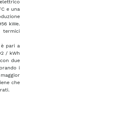
lettrico
FC e una
oduzione
 956 kWe.
 termici
 è pari a
CO2 / kWh
 con due
iorando i
maggior
tiene che
ati.