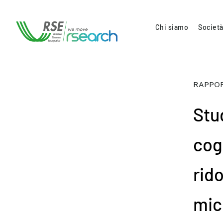
Chi siamo
Società
RAPPOR
Stu
cog
rid
mic