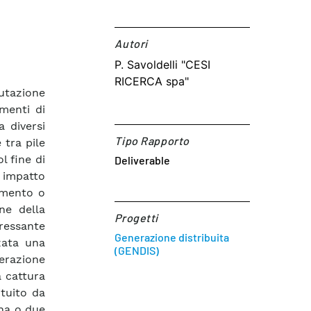
Autori​
P. Savoldelli "CESI
RICERCA spa"
lutazione
omenti di
a diversi
Tipo Rapporto
 tra pile
l fine di
Deliverable
o impatto
imento o
ne della
Progetti
ressante
Generazione distribuita
zata una
(GENDIS)
nerazione
a cattura
tuito da
una o due