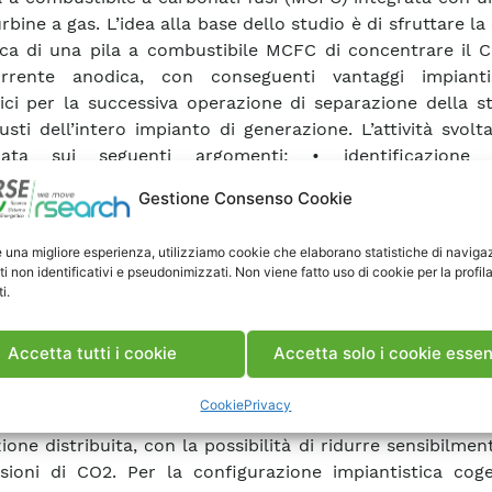
bine a gas. L’idea alla base dello studio è di sfruttare la
eca di una pila a combustibile MCFC di concentrare il C
rrente anodica, con conseguenti vantaggi impianti
ici per la successiva operazione di separazione della s
usti dell’intero impianto di generazione. L’attività svolt
zzata sui seguenti argomenti: • identificazione
razione d’impianto di generazione distribuita basato su u
Gestione Consenso Cookie
ibile a carbonati fusi (MCFC) integrata con una microt
donea anche per la riduzione delle emissioni di
e una migliore esperienza, utilizziamo cookie che elaborano statistiche di naviga
azione, mediante codice di simulazione stazionari
ti non identificativi e pseudonimizzati. Non viene fatto uso di cookie per la profil
urazione risultata più promettente sulla base di u
i.
zione; • analisi e valutazione critica dei risulta
azione. Lo studio ha portato all’identificazione
Accetta tutti i cookie
Accetta solo i cookie essen
razione proponibile per un impianto cogenerativo inte
a taglia (circa 1 MWe), in grado di coniugare le esi
Cookie
Privacy
ità e buona efficienza elettrica globale, tipiche di un im
ione distribuita, con la possibilità di ridurre sensibilme
sioni di CO2. Per la configurazione impiantistica coge