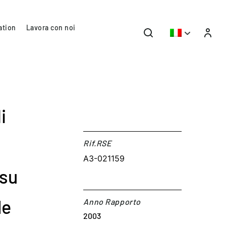
ation
Lavora con noi
i
Rif.RSE​
A3-021159
 su
le
Anno Rapporto
2003