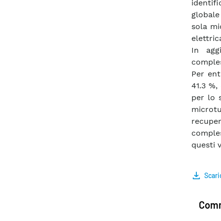
identif
globale
sola mi
elettri
In agg
comples
Per ent
41.3 %,
per lo
microtu
recupe
comples
questi 
Scari
Comm