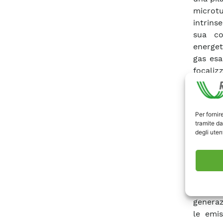
microtur
intrins
sua co
energet
gas esa
focali
configu
combust
gas, i
Per fornir
modell
tramite da
config
degli utent
valuta
modell
configu
piccol
semplic
generaz
le emis