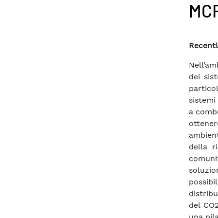
MC
Recentl
Nell’am
dei sis
partico
sistemi 
a combu
ottener
ambient
della r
comuni
soluzi
possibi
distrib
del CO2
una pil