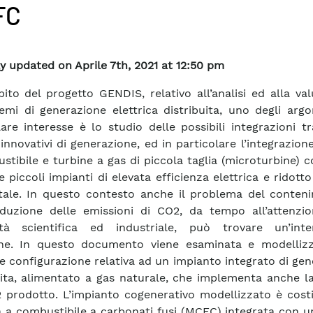
FC
y updated on Aprile 7th, 2021 at 12:50 pm
bito del progetto GENDIS, relativo all’analisi ed alla va
temi di generazione elettrica distribuita, uno degli arg
lare interesse è lo studio delle possibili integrazioni tr
innovativi di generazione, ed in particolare l’integrazione
stibile e turbine a gas di piccola taglia (microturbine) co
e piccoli impianti di elevata efficienza elettrica e ridott
ale. In questo contesto anche il problema del conten
iduzione delle emissioni di CO2, da tempo all’attenzio
tà scientifica ed industriale, può trovare un’inte
one. In questo documento viene esaminata e modelliz
le configurazione relativa ad un impianto integrato di ge
uita, alimentato a gas naturale, che implementa anche l
 prodotto. L’impianto cogenerativo modellizzato è costi
a a combustibile a carbonati fusi (MCFC) integrata con 