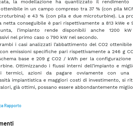
icata, la modellazione ha quantizzato il rendimento e
 ottenibile in un campo compreso tra 37 % (con pila MC
croturbina) e 43 % (con pila e due microturbine). La pr
ca netta conseguibile è pari rispettivamente a 813 kWe e
iunta, l’impianto rende disponibili anche 1200 kW
sivi nel primo caso o 790 kW nel secondo.
rambi i casi analizzati l’abbattimento del CO2 ottenibile
 con emissioni specifiche pari rispettivamente a 246 g 
 schema base e 209 g CO2 / kWh per la configurazione
rbine. Ottimizzando i flussi interni dell’impianto e migl
ri termici, azioni da pagare ovviamente con una 
sità impiantistica e maggiori costi di investimento, si ri
valori, già ottimi, possano essere abbondantemente miglior
ca Rapporto
enti