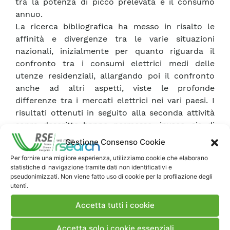
tra la potenza di picco prelevata e il consumo
annuo.
La ricerca bibliografica ha messo in risalto le
affinità e divergenze tra le varie situazioni
nazionali, inizialmente per quanto riguarda il
confronto tra i consumi elettrici medi delle
utenze residenziali, allargando poi il confronto
anche ad altri aspetti, viste le profonde
differenze tra i mercati elettrici nei vari paesi. I
risultati ottenuti in seguito alla seconda attività
sopra descritte hanno permesso, invece, sia di
delineare quale sia il grado effettivo di utilizzo
Gestione Consenso Cookie
della potenza impegnata da parte dei clienti
Per fornire una migliore esperienza, utilizziamo cookie che elaborano
residenziali italiani sia di valutare l’effetto che
statistiche di navigazione tramite dati non identificativi e
un’ipotetica riduzione del valore della potenza
pseudonimizzati. Non viene fatto uso di cookie per la profilazione degli
utenti.
impegnata della fornitura avrebbe su questi
ultimi.
Accetta tutti i cookie
Accetta solo i cookie essenziali