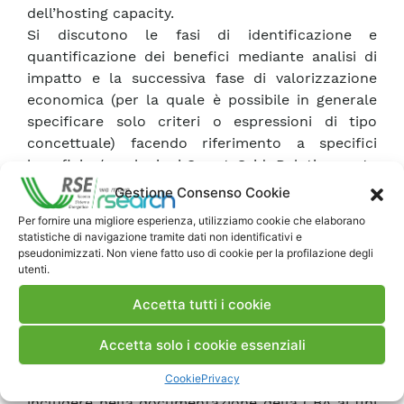
dell’hosting capacity.
Si discutono le fasi di identificazione e
quantificazione dei benefici mediante analisi di
impatto e la successiva fase di valorizzazione
economica (per la quale è possibile in generale
specificare solo criteri o espressioni di tipo
concettuale) facendo riferimento a specifici
benefici e/o soluzioni Smart Grid. Relativamente
ai costi, si evidenziano le principali differenze
Gestione Consenso Cookie
rispetto all’analisi finanziaria (esternalità,
Per fornire una migliore esperienza, utilizziamo cookie che elaborano
correzioni fiscali) e si considera la loro
statistiche di navigazione tramite dati non identificativi e
valutazione nel caso di asset condivisi tra
pseudonimizzati. Non viene fatto uso di cookie per la profilazione degli
utenti.
applicazioni distinte. Si discute infine la rilevanza
e il significato dell’analisi di sensitività (indicando
Accetta tutti i cookie
alcuni approcci possibili) evidenziando come
l’incertezza sul valore delle variabili può tradursi
Accetta solo i cookie essenziali
in un rischio di investimento.
Cookie
Privacy
Si evidenziano alcune informazioni rilevanti da
includere nella documentazione della CBA ai fini