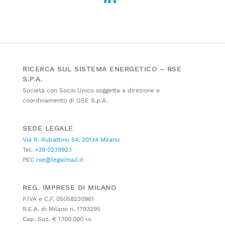
RICERCA SUL SISTEMA ENERGETICO – RSE
S.P.A.
Società con Socio Unico soggetta a direzione e
coordinamento di GSE S.p.A.
SEDE LEGALE
Via R. Rubattino 54, 20134 Milano
Tel.
+39 023992.1
PEC
rse@legalmail.it
REG. IMPRESE DI MILANO
P.IVA e C.F. 05058230961
R.E.A. di Milano n. 1793295
Cap. Soc. € 1.100.000 i.v.