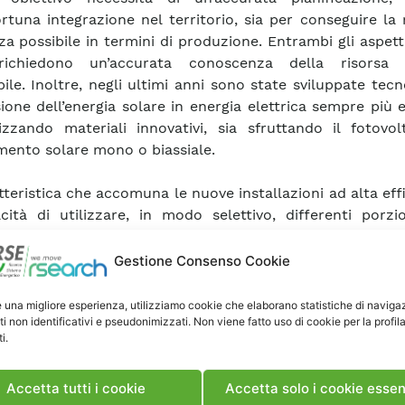
rtuna integrazione nel territorio, sia per conseguire l
nza possibile in termini di produzione. Entrambi gli aspet
 richiedono un’accurata conoscenza della risorsa 
bile. Inoltre, negli ultimi anni sono state sviluppate tecn
ione dell’energia solare in energia elettrica sempre più ef
lizzando materiali innovativi, sia sfruttando il fotovo
mento solare mono o biassiale.
tteristica che accomuna le nuove installazioni ad alta eff
cità di utilizzare, in modo selettivo, differenti porzi
 della radiazione solare. In tale contesto, risulta fon
rizzare la risorsa disponibile a livello spettrale, esigenz
Gestione Consenso Cookie
do sempre più chiara anche a livello internazionale.
e una migliore esperienza, utilizziamo cookie che elaborano statistiche di naviga
ti non identificativi e pseudonimizzati. Non viene fatto uso di cookie per la profil
vità che si sta conducendo consiste nello svilupp
i.
ogia (Automatic Radiative TransfEr Model for Irradia
e data, ARTEMIS) per il calcolo degli spettri dell’irradianz
 e diffusa, con un’elevata risoluzione spaziale e tempo
Accetta tutti i cookie
Accetta solo i cookie essen