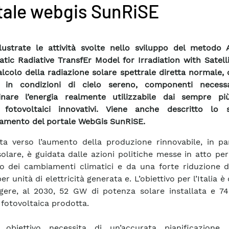
tale webgis SunRiSE
lustrate le attività svolte nello sviluppo del metodo
tic Radiative TransfEr Model for Irradiation with Satell
calcolo della radiazione solare spettrale diretta normale, 
e in condizioni di cielo sereno, componenti necess
nare l’energia realmente utilizzabile dai sempre più
i fotovoltaici innovativi. Viene anche descritto lo 
amento del portale WebGis SunRiSE.
ta verso l’aumento della produzione rinnovabile, in par
solare, è guidata dalle azioni politiche messe in atto per
to dei cambiamenti climatici e da una forte riduzione d
r unità di elettricità generata e. L’obiettivo per l’Italia è 
gere, al 2030, 52 GW di potenza solare installata e 7
 fotovoltaica prodotta.
 obiettivo necessita di un’accurata pianificazione,