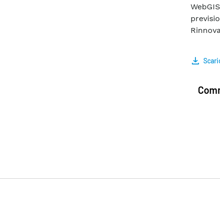
WebGIS 
previs
Rinnova
Scari
Comm