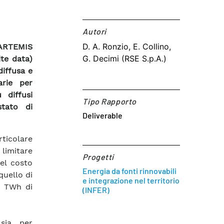
Autori​
D. A. Ronzio, E. Collino,
 ARTEMIS
G. Decimi (RSE S.p.A.)
ite data)
diffusa e
arie per
 diffusi
Tipo Rapporto
stato di
Deliverable
ticolare
 limitare
Progetti
el costo
Energia da fonti rinnovabili
quello di
e integrazione nel territorio
4 TWh di
(INFER)
 sia per