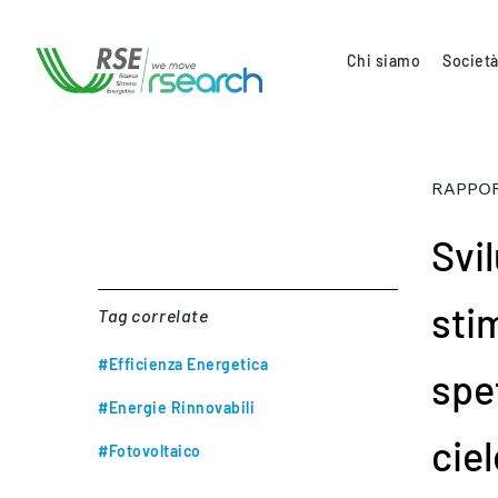
Chi siamo
Società
RAPPOR
Svi
sti
Tag correlate
#Efficienza Energetica
spet
#Energie Rinnovabili
cie
#Fotovoltaico