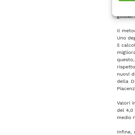
sistema 
e dati 
globali 
Il meto
Uno deg
il calc
miglior
questo
rispett
nuovi d
della D
Piacenz
Valori 
del 4,0
medio m
Infine,