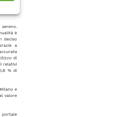
tellitare
ica, sia
o sereno.
nualità è
n deciso
Grazie a
accurata
ilizzo di
 relativi
0,8 % di
 Milano e
al valore
l portale