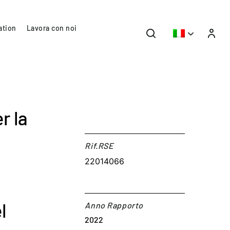
ation
Lavora con noi
r la
Rif.RSE​
22014066
l
Anno Rapporto
2022