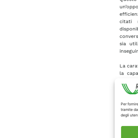
un’oppo
efficie
citati
disponi
convers
sia uti
insegui
La cara
la capa
spettro
caratte
emergen
Per fornir
tramite da
L’atti
degli utent
metodol
Satellit
normale