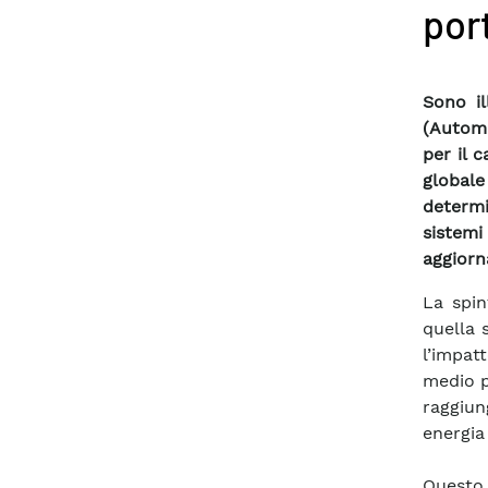
por
Sono il
(Automa
per il 
global
determi
sistem
aggiorn
La spin
quella 
l’impat
medio pe
raggiun
energia
Questo