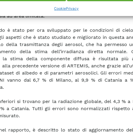
è ibrido, nel senso che utilizza informazioni di origine sa
prodotti da modelli numerici di previsione meteorolog
Cookie
Privacy
sia ad area limitata.
do è stato per ora sviluppato per le condizioni di ciel
li aspetti che è stato studiato e migliorato in questa an
olo della trasmittanza degli aerosol, che ha permesso u
amento della stima dell’irradianza diretta normale. 
, la stima della componente diffusa è risultata più 
o alla precedente versione di ARTEMIS, anche grazie all’ut
ataset di albedo e di parametri aerosolici. Gli errori medi
NI vanno dal 6,7 % di Milano, al 9,9 % di Catania a 1
a.
inferiori si trovano per la radiazione globale, del 4,3 % a
 % a Catania. Tutti gli errori sono normalizzati rispetto 
isurato.
 nel rapporto, è descritto lo stato di aggiornamento de