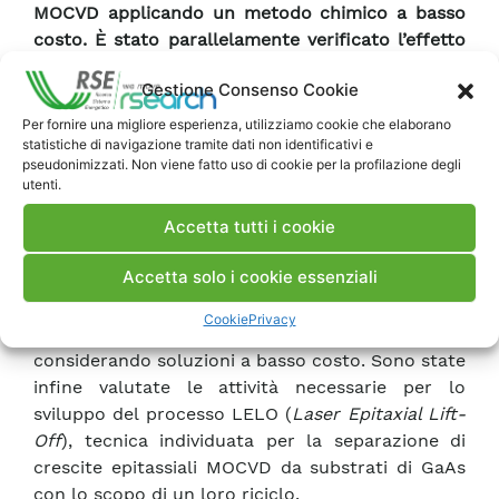
MOCVD applicando un metodo chimico a basso
costo. È stato parallelamente verificato l’effetto
di assottigliamento sulle performance
Gestione Consenso Cookie
fotovoltaiche del dispositivo, ottenendo valori di
corrente di corto circuito paragonabili tra una
Per fornire una migliore esperienza, utilizziamo cookie che elaborano
statistiche di navigazione tramite dati non identificativi e
cella non assottigliata ed una cella in cui il
pseudonimizzati. Non viene fatto uso di cookie per la profilazione degli
substrato è stato ridotto a 40 µm
.
utenti.
Accetta tutti i cookie
Per evitare che l’assottigliamento del substrato
provochi la ricombinazione dei portatori al
Accetta solo i cookie essenziali
contatto posteriore della cella, RSE ha valutato i
possibili metodi e le tecnologie utili a passivare
Cookie
Privacy
l’interfaccia semiconduttore/metallo,
considerando soluzioni a basso costo. Sono state
infine valutate le attività necessarie per lo
sviluppo del processo LELO (
Laser Epitaxial Lift-
Off
), tecnica individuata per la separazione di
crescite epitassiali MOCVD da substrati di GaAs
con lo scopo di un loro riciclo.