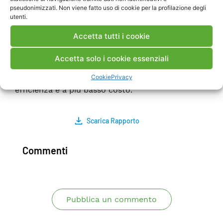
giunzione sono stati analizzati tramite la tecnica
pseudonimizzati. Non viene fatto uso di cookie per la profilazione degli
utenti.
Electron-Beam Induced Current, fornendo
risultati interessanti sulla correlazione dei difetti
Accetta tutti i cookie
morfologici con i centri di ricombinazione e sulla
posizione delle giunzioni p/n. I risultati ottenuti
Accetta solo i cookie essenziali
in questa LA costituiscono un passo significativo
Cookie
Privacy
in avanti per lo sviluppo di celle 4J ad alta
efficienza e a più basso costo.
Scarica Rapporto
Commenti
Pubblica un commento