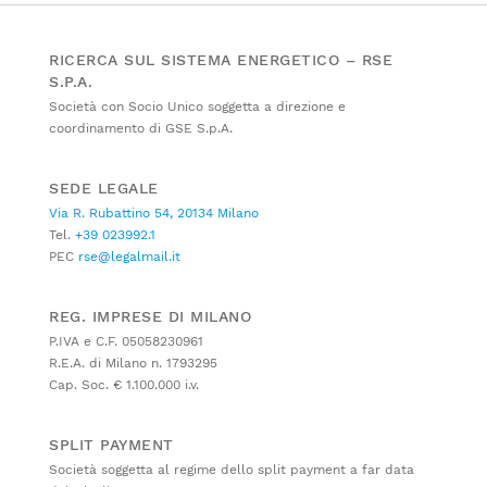
RICERCA SUL SISTEMA ENERGETICO – RSE
S.P.A.
Società con Socio Unico soggetta a direzione e
coordinamento di GSE S.p.A.
SEDE LEGALE
Via R. Rubattino 54, 20134 Milano
Tel.
+39 023992.1
PEC
rse@legalmail.it
REG. IMPRESE DI MILANO
P.IVA e C.F. 05058230961
R.E.A. di Milano n. 1793295
Cap. Soc. € 1.100.000 i.v.
SPLIT PAYMENT
Società soggetta al regime dello split payment a far data