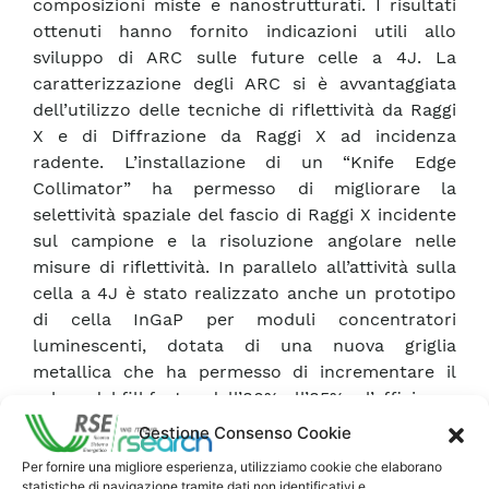
composizioni miste e nanostrutturati. I risultati
ottenuti hanno fornito indicazioni utili allo
sviluppo di ARC sulle future celle a 4J. La
caratterizzazione degli ARC si è avvantaggiata
dell’utilizzo delle tecniche di riflettività da Raggi
X e di Diffrazione da Raggi X ad incidenza
radente. L’installazione di un “Knife Edge
Collimator” ha permesso di migliorare la
selettività spaziale del fascio di Raggi X incidente
sul campione e la risoluzione angolare nelle
misure di riflettività. In parallelo all’attività sulla
cella a 4J è stato realizzato anche un prototipo
di cella InGaP per moduli concentratori
luminescenti, dotata di una nuova griglia
metallica che ha permesso di incrementare il
valore del fill factor dall’80% all’85% e l’efficienza
di conversione dal 39% al 47% in riferimento allo
Gestione Consenso Cookie
spettro emesso dal materiale luminescente. Il
Per fornire una migliore esperienza, utilizziamo cookie che elaborano
prototipo di cella InGaP e la cella a doppia
statistiche di navigazione tramite dati non identificativi e