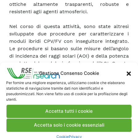
ottiche altamente trasparenti, robuste e
resistenti agli agenti atmosferici.
Nel corso di questa attività, sono state altresì
sviluppate due procedure per caratterizzare i
moduli ibridi CPV/FV con inseguitore integrato.
Le procedure si basano sulle misure dell’angolo
di incidenza dei raggi solari (AOI) e della potenza
prodotta dal modulo in funzione dell’AOI. Queste
procedure sono state sperimentate durante i
Gestione Consenso Cookie
test dell’Unità Funzionale di modulo ibrido con
Per fornire una migliore esperienza, utilizziamo cookie che elaborano
inseguitore solare integrato sviluppata nel
statistiche di navigazione tramite dati non identificativi e
precedente triennio di ricerca che integra un
pseudonimizzati. Non viene fatto uso di cookie per la profilazione degli
utenti.
inseguitore solare basato su attuatori a memoria
di forma (SMA). Per quest’ultimo sono stati
Accetta tutti i cookie
eseguiti dei test per valutarne l’accuratezza e i
consumi energetici.
Accetta solo i cookie essenziali
Cookie
Privacy
Sulla base dei risultati dei test è stato inoltre