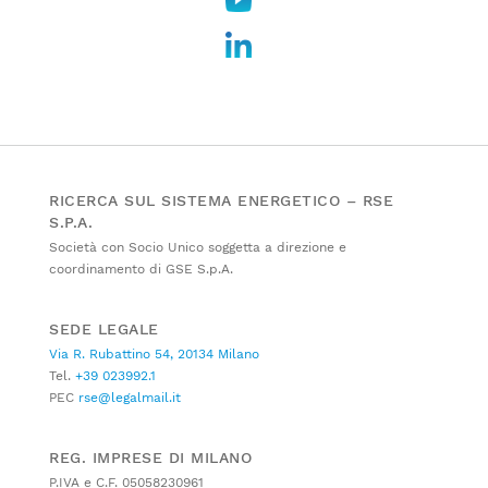
RICERCA SUL SISTEMA ENERGETICO – RSE
S.P.A.
Società con Socio Unico soggetta a direzione e
coordinamento di GSE S.p.A.
SEDE LEGALE
Via R. Rubattino 54, 20134 Milano
Tel.
+39 023992.1
PEC
rse@legalmail.it
REG. IMPRESE DI MILANO
P.IVA e C.F. 05058230961