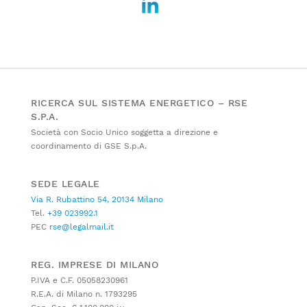
RICERCA SUL SISTEMA ENERGETICO – RSE
S.P.A.
Società con Socio Unico soggetta a direzione e
coordinamento di GSE S.p.A.
SEDE LEGALE
Via R. Rubattino 54, 20134 Milano
Tel.
+39 023992.1
PEC
rse@legalmail.it
REG. IMPRESE DI MILANO
P.IVA e C.F. 05058230961
R.E.A. di Milano n. 1793295