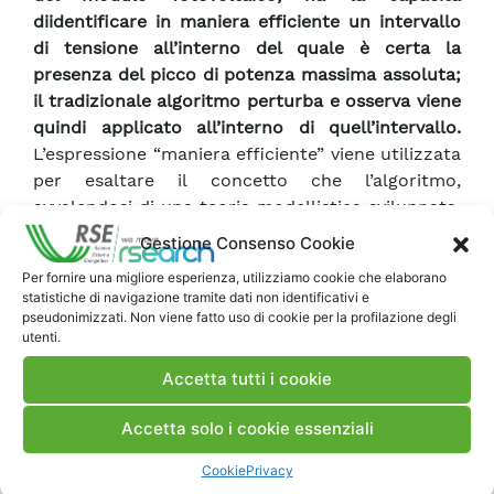
diidentificare in maniera efficiente un intervallo
di tensione all’interno del quale è certa la
presenza del picco di potenza massima assoluta;
il tradizionale algoritmo perturba e osserva viene
quindi applicato all’interno di quell’intervallo.
L’espressione “maniera efficiente” viene utilizzata
per esaltare il concetto che l’algoritmo,
avvalendosi di una teoria modellistica sviluppata,
permette lariduzione delle perdite energetiche in
Gestione Consenso Cookie
quanto:
Per fornire una migliore esperienza, utilizziamo cookie che elaborano
•
non inizia la ricerca
del punto di massima
statistiche di navigazione tramite dati non identificativi e
potenza in intervalli di tensione a sinistra del
pseudonimizzati. Non viene fatto uso di cookie per la profilazione degli
utenti.
punto di partenza quando riconosce specifiche
condizioni che la rendono inutile;
Accetta tutti i cookie
•
interrompe la ricerca
del punto di massima
potenza in intervalli di tensione a destra del
Accetta solo i cookie essenziali
punto di partenza quando non sono soddisfatte
specifiche condizioni;
Cookie
Privacy