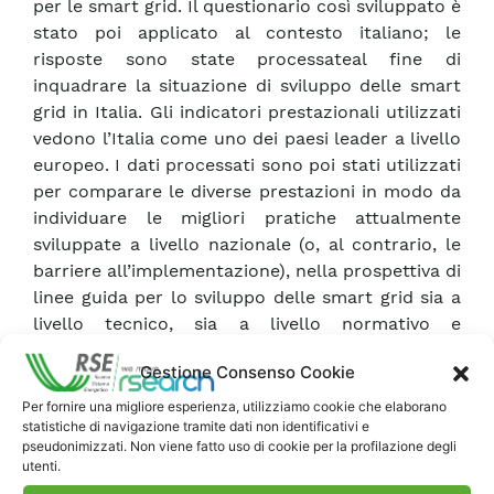
per le smart grid. Il questionario così sviluppato è
stato poi applicato al contesto italiano; le
risposte sono state processateal fine di
inquadrare la situazione di sviluppo delle smart
grid in Italia. Gli indicatori prestazionali utilizzati
vedono l’Italia come uno dei paesi leader a livello
europeo. I dati processati sono poi stati utilizzati
per comparare le diverse prestazioni in modo da
individuare le migliori pratiche attualmente
sviluppate a livello nazionale (o, al contrario, le
barriere all’implementazione), nella prospettiva di
linee guida per lo sviluppo delle smart grid sia a
livello tecnico, sia a livello normativo e
regolatorio. A livello generale, una volta validati e
Gestione Consenso Cookie
condivisi gli indicatori di performance dopo
l’analisi completa dei questionari distribuiti, il
Per fornire una migliore esperienza, utilizziamo cookie che elaborano
statistiche di navigazione tramite dati non identificativi e
passo necessario da compiere in futuro è lo
pseudonimizzati. Non viene fatto uso di cookie per la profilazione degli
sviluppo di un’analisi costi/benefici capace di
utenti.
determinare i costi necessari per implementare