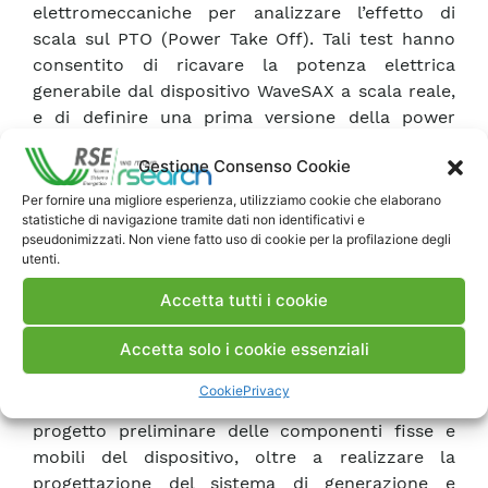
elettromeccaniche per analizzare l’effetto di
scala sul PTO (Power Take Off). Tali test hanno
consentito di ricavare la potenza elettrica
generabile dal dispositivo WaveSAX a scala reale,
e di definire una prima versione della power
matrix, che dovrà comunque essere riformulata a
Gestione Consenso Cookie
valle di ulteriori prove in vasca, o in mare.
Nella seconda fase, è stata condotta un’analisi
Per fornire una migliore esperienza, utilizziamo cookie che elaborano
statistiche di navigazione tramite dati non identificativi e
numerica per valutare l’effetto della geometria
pseudonimizzati. Non viene fatto uso di cookie per la profilazione degli
della presa d’acqua e della sezione della camera
utenti.
d’oscillazione del dispositivo WaveSAX,
Accetta tutti i cookie
utilizzando un modello di fluidodinamica
computazionale a medie di Reynolds
Accetta solo i cookie essenziali
(“Computational Fluid Dynamics, Reynolds’-
Averaged Navier-Stokes”, CFD-RANS).
Cookie
Privacy
Nella terza fase, si e provveduto ad elaborare il
progetto preliminare delle componenti fisse e
mobili del dispositivo, oltre a realizzare la
progettazione del sistema di generazione e