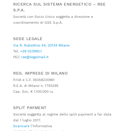
RICERCA SUL SISTEMA ENERGETICO – RSE
S.P.A.
Società con Socio Unico soggetta a direzione e
coordinamento di GSE S.p.A.
SEDE LEGALE
Via R. Rubattino 54, 20134 Milano
Tel.
+39 023992.1
PEC
rse@legalmail.it
REG. IMPRESE DI MILANO
P.IVA e C.F. 05058230961
R.E.A. di Milano n. 1793295
Cap. Soc. € 1.100.000 i.v.
SPLIT PAYMENT
Società soggetta al regime dello split payment a far data
dal 1 luglio 2017.
Scaricare
l’informativa