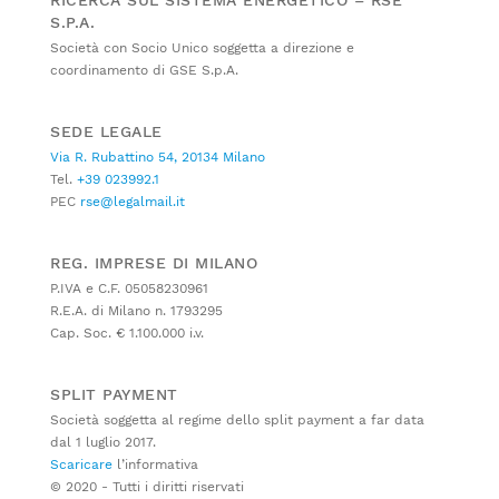
S.P.A.
Società con Socio Unico soggetta a direzione e
coordinamento di GSE S.p.A.
SEDE LEGALE
Via R. Rubattino 54, 20134 Milano
Tel.
+39 023992.1
PEC
rse@legalmail.it
REG. IMPRESE DI MILANO
P.IVA e C.F. 05058230961
R.E.A. di Milano n. 1793295
Cap. Soc. € 1.100.000 i.v.
SPLIT PAYMENT
Società soggetta al regime dello split payment a far data
dal 1 luglio 2017.
Scaricare
l’informativa
© 2020 - Tutti i diritti riservati