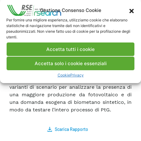
sistema gas, tra cui fonti di produzione del gas e
Gestione Consenso Cookie
stoccaggi di gas.
Il nuovo strumento di simulazione è stato
Per fornire una migliore esperienza, utilizziamo cookie che elaborano
statistiche di navigazione tramite dati non identificativi e
applicato per simulare diverse configurazioni del
pseudonimizzati. Non viene fatto uso di cookie per la profilazione degli
sistema energetico italiano al 2030. È stato
utenti.
analizzato lo scenario energetico Green Deal
Accetta tutti i cookie
generato con il modello TIMES_RSE nel corso del
2020. Lo scenario presenta un forte sviluppo di
Accetta solo i cookie essenziali
fotovoltaico ed eolico e mostra le prime
applicazioni dell’idrogeno nei settori finali
Cookie
Privacy
(industria e trasporti). Sono state definite due
varianti di scenario per analizzare la presenza di
una maggiore produzione da fotovoltaico e di
una domanda esogena di biometano sintetico, in
modo da testare l’intero processo di PtG.
Scarica Rapporto