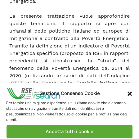
Energetica.
La presente trattazione vuole approfondire
queste tematiche. Il rapporto si apre con
un’analisi delle politiche italiane ed europee di
mitigazione e contrasto alla Povertà Energetica.
Tramite la definizione di un indicatore di Povertà
Energetica specifico (proposto da RSE in rapporti
precedenti) si ricostruisce la “storia” del
fenomeno della Povertà Energetica dal 2014 al
2020 (utilizzando le serie di dati dell’Indagine
ISTAT sulle Spese delle Famiglie italiane per
questo lasso di tempo), indagando i possibili
Gestione Consenso Cookie
effetti della pandemia COVID-19 sui consumatori
Per fornire una migliore esperienza, utilizziamo cookie che elaborano
vulnerabili. Si approfondisce infine il possibile
statistiche di navigazione tramite dati non identificativi e
nesso tra la Povertà Energetica e le Comunità
pseudonimizzati. Non viene fatto uso di cookie per la profilazione degli
utenti.
Energetiche Rinnovabili, analizzando la
letteratura scientifica disponibile sul tema e
Accetta tutti i cookie
presentando due casi studio in Italia.