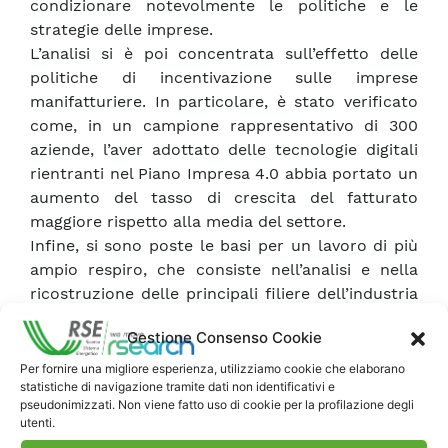
condizionare notevolmente le politiche e le
strategie delle imprese.
L’analisi si è poi concentrata sull’effetto delle
politiche di incentivazione sulle imprese
manifatturiere. In particolare, è stato verificato
come, in un campione rappresentativo di 300
aziende, l’aver adottato delle tecnologie digitali
rientranti nel Piano Impresa 4.0 abbia portato un
aumento del tasso di crescita del fatturato
maggiore rispetto alla media del settore.
Infine, si sono poste le basi per un lavoro di più
ampio respiro, che consiste nell’analisi e nella
ricostruzione delle principali filiere dell’industria
manifatturiera e delle relazioni che intercorrono
Gestione Consenso Cookie
tra i diversi attori della catena del valore. Questo
studio è fondamentale per prevedere e
Per fornire una migliore esperienza, utilizziamo cookie che elaborano
statistiche di navigazione tramite dati non identificativi e
quantificare gli effetti delle politiche di
pseudonimizzati. Non viene fatto uso di cookie per la profilazione degli
incentivazione sull’economia nazionale e la
utenti.
capacità del sistema produttivo italiano di