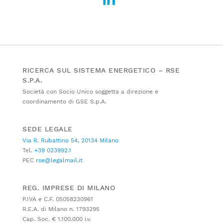
RICERCA SUL SISTEMA ENERGETICO – RSE
S.P.A.
Società con Socio Unico soggetta a direzione e
coordinamento di GSE S.p.A.
SEDE LEGALE
Via R. Rubattino 54, 20134 Milano
Tel.
+39 023992.1
PEC
rse@legalmail.it
REG. IMPRESE DI MILANO
P.IVA e C.F. 05058230961
R.E.A. di Milano n. 1793295
Cap. Soc. € 1.100.000 i.v.