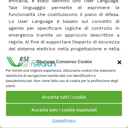
efficacia, è stato definito uno User Language.
Tale linguaggio permette di esprimere le
funzionalità che costituiscono il piano di difesa.
Lo User Language è basato sul concetto di
agente per specificare logiche di controllo in
emergenza tramite un approccio descrittivo a
regole. Al fine di supportare l’esperto di sicurezza
del sistema elettrico nella progettazione e nella
valutazione dell’efficacia dei piani di difesa, è
Gestione Consenso Cookie
stata studiata un’architettura integrata con il
simulatore della dinamica di un sistema elettrico
Per fornire una migliore esperienza, utilizziamo cookie che elaborano
statistiche di navigazione tramite dati non identificativi e
PSD (Power System Dynamics).
pseudonimizzati. Non viene fatto uso di cookie per la profilazione degli
utenti.
Scarica Rapporto
Accetta tutti i cookie
Accetta solo i cookie essenziali
Commenti
Cookie
Privacy