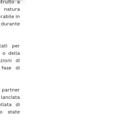
truito a
 natura
rabile in
R durante
tati per
 o della
zioni di
 fase di
 partner
 lanciata
llata di
o state