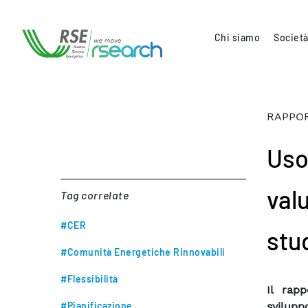
Chi siamo
Società
RAPPOR
Uso 
valu
Tag correlate
#CER
stu
#Comunità Energetiche Rinnovabili
#Flessibilità
Il rap
#Pianificazione
svilupp