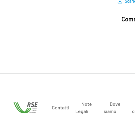
Scari
Comm
Note
Dove
Contatti
Legali
siamo
c