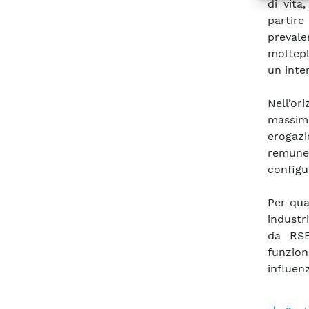
di vita
partir
prevale
moltepl
un inter
Nell’o
massimi
erogazi
remune
configu
Per qua
industri
da RSE
funzio
influen