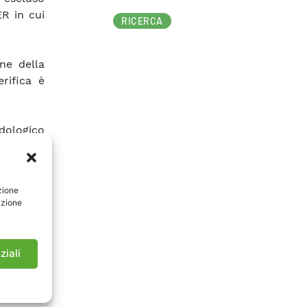
ER in cui
RICERCA
ne della
rifica è
dologico
MC). Gli
essi in
teristici
zione
rizzate
azione
lla CER e
 esercire
ziali
anto più
del ciclo