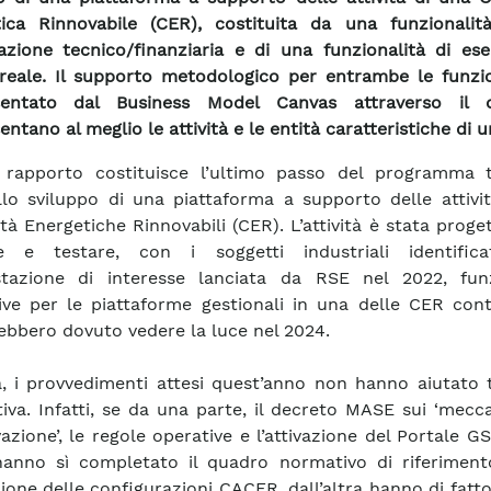
ica Rinnovabile (CER), costituita da una funzionalit
cazione tecnico/finanziaria e di una funzionalità di ese
eale. Il supporto metodologico per entrambe le funzio
sentato dal Business Model Canvas attraverso il 
ntano al meglio le attività e le entità caratteristiche di 
 rapporto costituisce l’ultimo passo del programma t
llo sviluppo di una piattaforma a supporto delle attivi
à Energetiche Rinnovabili (CER). L’attività è stata proge
re e testare, con i soggetti industriali identifica
stazione di interesse lanciata da RSE nel 2022, funz
ive per le piattaforme gestionali in una delle CER cont
ebbero dovuto vedere la luce nel 2024.
a, i provvedimenti attesi quest’anno non hanno aiutato 
tiva. Infatti, se da una parte, il decreto MASE sui ‘mecc
azione’, le regole operative e l’attivazione del Portale GS
anno sì completato il quadro normativo di riferiment
one delle configurazioni CACER, dall’altra hanno di fatt