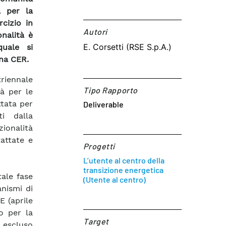
à per la
rcizio in
Autori​
nalità è
E. Corsetti (RSE S.p.A.)
quale si
una CER.
riennale
Tipo Rapporto
tà per le
ttata per
Deliverable
ti dalla
ionalità
attate e
Progetti
L’utente al centro della
transizione energetica
tale fase
(Utente al centro)
anismi di
E (aprile
o per la
Target​
o escluso