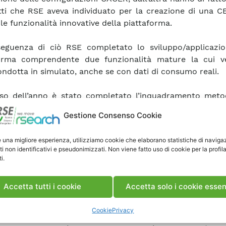
tti che RSE aveva individuato per la creazione di una C
 le funzionalità innovative della piattaforma.
eguenza di ciò RSE completato lo sviluppo/applicazio
forma comprendente due funzionalità mature la cui ve
ondotta in simulato, anche se con dati di consumo reali.
so dell’anno è stato completato l’inquadramento meto
ello di business denominato Business Model Canvas (B
Gestione Consenso Cookie
ti di base di questa metodologia sono stati m
ndenza con i diversi aspetti e elementi delle attività carat
e una migliore esperienza, utilizziamo cookie che elaborano statistiche di naviga
 comunità dell’energia. Le funzionalità ingegne
ti non identificativi e pseudonimizzati. Non viene fatto uso di cookie per la profil
dono il supporto alla fase di analisi di pianificazione de
i.
nda per la gestione operativa di una CER, organizzata per
nità in una tipica giornata.
Accetta tutti i cookie
Accetta solo i cookie essen
zionalità di pianificazione fornisce una visione qu
Cookie
Privacy
a possibile del risultato ottenuto al termine del periodo 