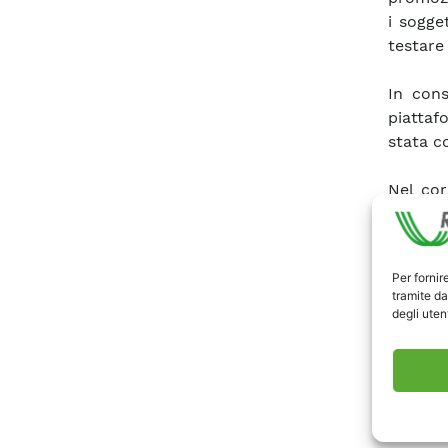
i sogge
testare
In cons
piatta
stata c
Nel cor
del mod
elemen
corrispo
Per fornir
di una
tramite da
compren
degli utent
la seco
la comu
La fun
complet