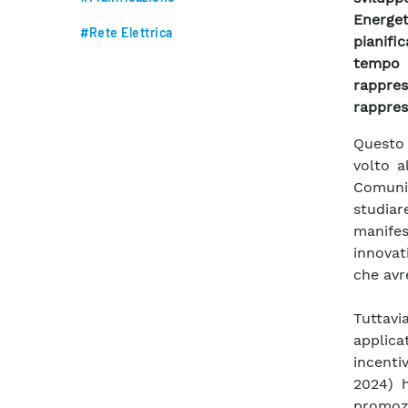
Energet
#Rete Elettrica
pianifi
tempo r
rappre
rapprese
Questo
volto a
Comunit
studia
manife
innovat
che avr
Tuttavi
applica
incentiv
2024) h
promozi