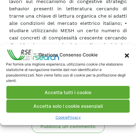
lavori sul meccanismo di congestive strategic
behavior presenti in letteratura cercando di
trarne una chiave di lettura organica che si adatti
alle condizioni del mercato elettrico italiano; •
studiare utilizzando MESH un certo numero di
casi concreti di complessità crescente cercando
di evidenziare meccanismi generali e principi che
stanno alla base del congestive strategic
Gestione Consenso Cookie
behavior.
Per fornire una migliore esperienza, utilizziamo cookie che elaborano
statistiche di navigazione tramite dati non identificativi e
pseudonimizzati. Non viene fatto uso di cookie per la profilazione degli
Scarica Rapporto
utenti.
Accetta tutti i cookie
Commenti
Accetta solo i cookie essenziali
Cookie
Privacy
Pubblica un commento