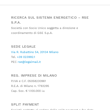
RICERCA SUL SISTEMA ENERGETICO – RSE
S.P.A.
Società con Socio Unico soggetta a direzione e
coordinamento di GSE S.p.A.
SEDE LEGALE
Via R. Rubattino 54, 20134 Milano
Tel.
+39 023992.1
PEC
rse@legalmail.it
REG. IMPRESE DI MILANO
P.IVA e C.F. 05058230961
R.E.A. di Milano n. 1793295
Cap. Soc. € 1.100.000 i.v.
SPLIT PAYMENT
Società soggetta al regime dello split payment a far data