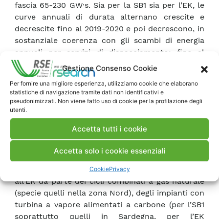
fascia 65-230 GW·s. Sia per la SB1 sia per l’EK, le
curve annuali di durata alternano crescite e
decrescite fino al 2019-2020 e poi decrescono, in
sostanziale coerenza con gli scambi di energia
annuali per servizi di dispacciamento: fino al
2020 tali scambi hanno avuto un
trend
in
Gestione Consenso Cookie
aumento, con qualche oscillazione per quelli a
Per fornire una migliore esperienza, utilizziamo cookie che elaborano
scendere, e poi una decisa diminuzione, legata
statistiche di navigazione tramite dati non identificativi e
anche ad un’incentivazione al gestore di rete per
pseudonimizzati. Non viene fatto uso di cookie per la profilazione degli
utenti.
ridurre la spesa per i servizi.
Accetta tutti i cookie
Il
focus
sul 2022 per tecnologia di impianto e per
zona di mercato, infine, ha evidenziato, anche in
Accetta solo i cookie essenziali
linea con la composizione e distribuzione zonale
del
mix
produttivo, un forte contributo alla SB1 e
Cookie
Privacy
all’EK da parte dei cicli combinati a gas naturale
(specie quelli nella zona Nord), degli impianti con
turbina a vapore alimentati a carbone (per l’SB1
soprattutto quelli in Sardegna, per l’EK