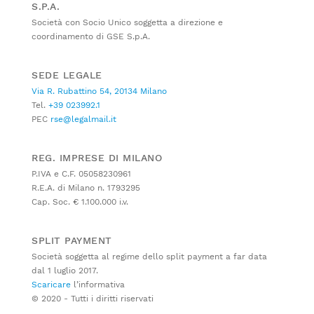
S.P.A.
Società con Socio Unico soggetta a direzione e
coordinamento di GSE S.p.A.
SEDE LEGALE
Via R. Rubattino 54, 20134 Milano
Tel.
+39 023992.1
PEC
rse@legalmail.it
REG. IMPRESE DI MILANO
P.IVA e C.F. 05058230961
R.E.A. di Milano n. 1793295
Cap. Soc. € 1.100.000 i.v.
SPLIT PAYMENT
Società soggetta al regime dello split payment a far data
dal 1 luglio 2017.
Scaricare
l’informativa
© 2020 - Tutti i diritti riservati