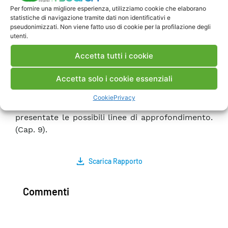
economica del territorio. – Effetti delle
Per fornire una migliore esperienza, utilizziamo cookie che elaborano
statistiche di navigazione tramite dati non identificativi e
interdipendenze delle infrastrutture. Vengono
pseudonimizzati. Non viene fatto uso di cookie per la profilazione degli
discusse le relazioni di dipendenza e
utenti.
interdipendenza della rete elettrica con le altre
Accetta tutti i cookie
principali infrastrutture critiche (Cap. 7) –
Utilizzo del programma ASK4ELP per la stima
Accetta solo i cookie essenziali
della vulnerabilità della rete a rischi diversi da
quello sismico. (Cap.8) – Conclusioni generali
Cookie
Privacy
della ricerca. Vengono riassunti i risultati e
presentate le possibili linee di approfondimento.
(Cap. 9).
Scarica Rapporto
Commenti