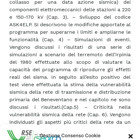
collasso per una data azione sismica) dei
componenti elettromeccanici delle stazioni a 220
e 150-170 kV (Cap. 3). – Sviluppo del codice
ASK4ELP. Si descrivono le modifiche apportate al
programma per superarne i limiti e ampliarne le
funzionalità (Cap. 4) – Simulazioni di eventi.
Vengono discussi i risultati di una serie di
simulazioni a scenario del terremoto dell’Irpinia
del 1980 effettuate allo scopo di valutare la
capacità del programma di riprodurre gli effetti
reali del sisma. In seguito all’esito positivo del
test viene effettuata la stima della vulnerabilità
sismica della rete di trasmissione e distribuzione
primaria del Beneventano e nel capitolo ne sono
discussi i risultati.(Cap.5) – Criticità nella
vulnerabilità sismica della rete (Cap. 6). Vengono
individuati gli aspetti più critici della rete da un
punto di vista topologico e gli elementi di
Gestione Consenso Cookie
criticità sono rapportati alla realtà sociale ed