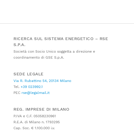
RICERCA SUL SISTEMA ENERGETICO – RSE
S.P.A.
Società con Socio Unico soggetta a direzione e
coordinamento di GSE S.p.A.
SEDE LEGALE
Via R. Rubattino 54, 20134 Milano
Tel.
+39 023992.1
PEC
rse@legalmail.it
REG. IMPRESE DI MILANO
P.IVA e C.F. 05058230961
R.E.A. di Milano n. 1793295
Cap. Soc. € 1.100.000 i.v.