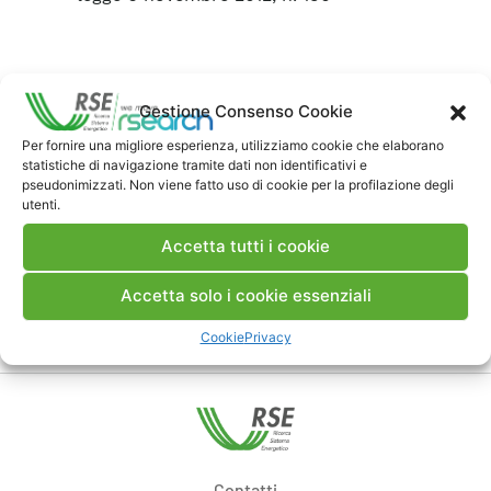
Gestione Consenso Cookie
Per fornire una migliore esperienza, utilizziamo cookie che elaborano
statistiche di navigazione tramite dati non identificativi e
Data Ultima Modifica:
1898
accessi alla pagina
pseudonimizzati. Non viene fatto uso di cookie per la profilazione degli
utenti.
30/06/2023
corrente
Accetta tutti i cookie
Accetta solo i cookie essenziali
Cookie
Privacy
Contatti