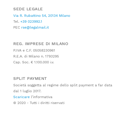
SEDE LEGALE
Via R. Rubattino 54, 20134 Milano
Tel.
+39 023992.1
PEC
rse@legalmail.it
REG. IMPRESE DI MILANO
P.IVA e C.F. 05058230961
R.E.A. di Milano n. 1793295
Cap. Soc. € 1.100.000 i.v.
SPLIT PAYMENT
Società soggetta al regime dello split payment a far data
dal 1 luglio 2017.
Scaricare
l’informativa
© 2020 - Tutti i diritti riservati