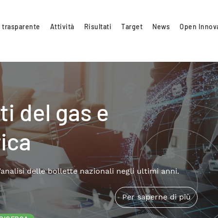
 trasparente
Attività
Risultati
Target
News
Open Innov
i del gas e
rica
alisi delle bollette nazionali negli ultimi anni.
Per saperne di più