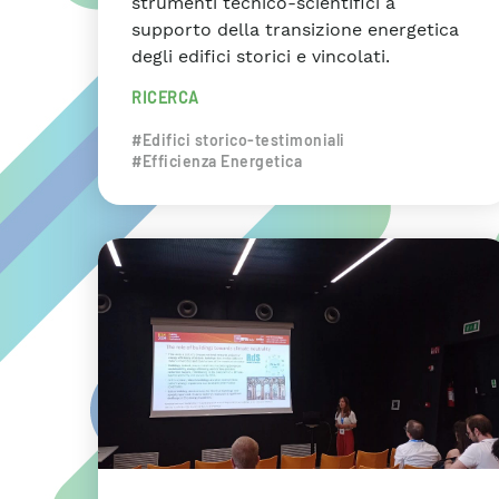
strumenti tecnico-scientifici a
supporto della transizione energetica
degli edifici storici e vincolati.
RICERCA
#Edifici storico-testimoniali
#Efficienza Energetica