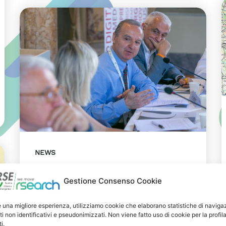
NEWS
29 LUGLIO 2026
Gestione Consenso Cookie
Presentazione del Rapporto
Innov-E 2026
e una migliore esperienza, utilizziamo cookie che elaborano statistiche di naviga
ti non identificativi e pseudonimizzati. Non viene fatto uso di cookie per la profil
RSE è intervenuta sul tema
i.