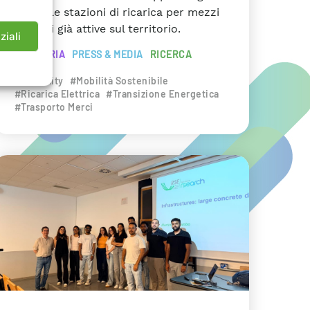
anche le stazioni di ricarica per mezzi
pesanti già attive sul territorio.
ziali
INDUSTRIA
PRESS & MEDIA
RICERCA
#eMobility
#Mobilità Sostenibile
#Ricarica Elettrica
#Transizione Energetica
#Trasporto Merci