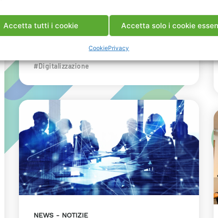
dell’innovazione energetica nell’ambito
del convegno targato I-Com.
Accetta tutti i cookie
Accetta solo i cookie essen
INDUSTRIA
RICERCA
Cookie
Privacy
#Data Center
#Decarbonizzazione
#Digitalizzazione
NEWS
NOTIZIE