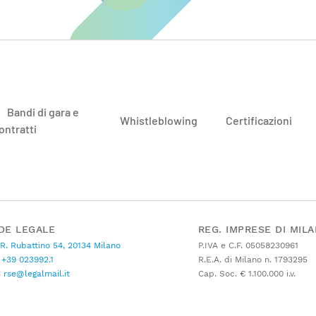
Bandi di gara e
Whistleblowing
Certificazioni
ontratti
DE LEGALE
REG. IMPRESE DI MIL
 R. Rubattino 54, 20134 Milano
P.IVA e C.F. 05058230961
+39 023992.1
R.E.A. di Milano n. 1793295
C
rse@legalmail.it
Cap. Soc. € 1.100.000 i.v.