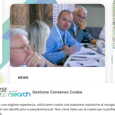
NEWS
29 LUGLIO 2026
Gestione Consenso Cookie
Presentazione del Rapporto
Innov-E 2026
e una migliore esperienza, utilizziamo cookie che elaborano statistiche di naviga
ti non identificativi e pseudonimizzati. Non viene fatto uso di cookie per la profil
RSE è intervenuta sul tema
i.