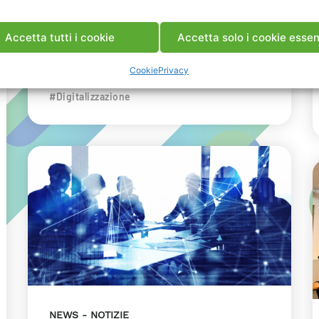
dell’innovazione energetica nell’ambito
del convegno targato I-Com.
Accetta tutti i cookie
Accetta solo i cookie essen
INDUSTRIA
RICERCA
Cookie
Privacy
#Data Center
#Decarbonizzazione
#Digitalizzazione
NEWS
NOTIZIE