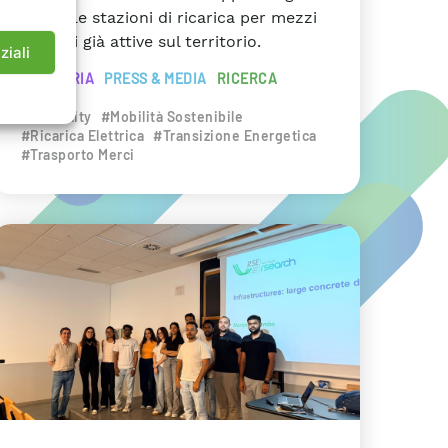
anche le stazioni di ricarica per mezzi
pesanti già attive sul territorio.
ziali
INDUSTRIA
PRESS & MEDIA
RICERCA
#eMobility
#Mobilità Sostenibile
#Ricarica Elettrica
#Transizione Energetica
#Trasporto Merci