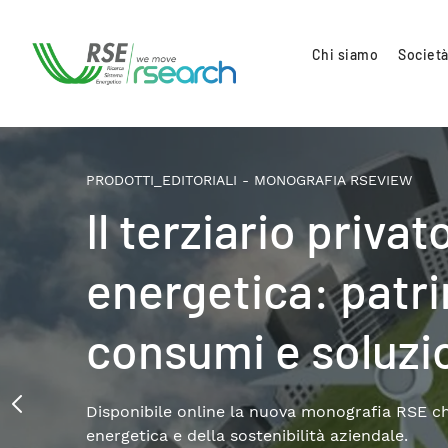
Chi siamo
Società
PRODOTTI_EDITORIALI - MONOGRAFIA RSEVIEW
Life cycle asses
energetico in tra
Un’analisi a cura di RSE su generazione elettri