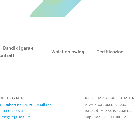
Bandi di gara e
Whistleblowing
Certificazioni
ontratti
DE LEGALE
REG. IMPRESE DI MIL
 R. Rubattino 54, 20134 Milano
P.IVA e C.F. 05058230961
+39 023992.1
R.E.A. di Milano n. 1793295
C
rse@legalmail.it
Cap. Soc. € 1.100.000 i.v.