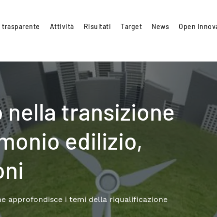
 trasparente
Attività
Risultati
Target
News
Open Innov
sment di un sistema
nsizione
ca, accumulo e mobilità.
Per saperne di più