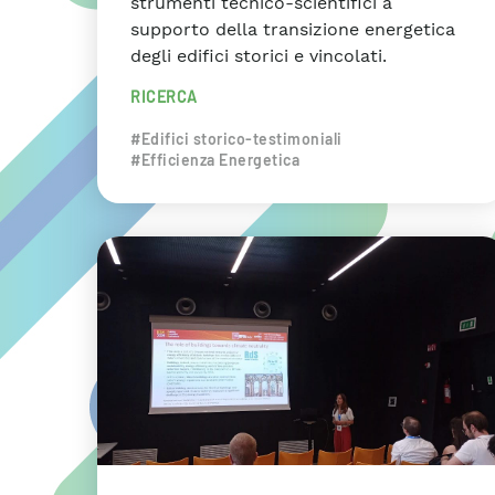
strumenti tecnico-scientifici a
supporto della transizione energetica
degli edifici storici e vincolati.
RICERCA
#Edifici storico-testimoniali
#Efficienza Energetica