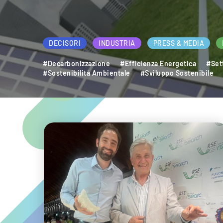
DECISORI
INDUSTRIA
PRESS & MEDIA
#Accumulo Elettrico
#Efficienza Energetica
#Mobi
#Transizione Energetica