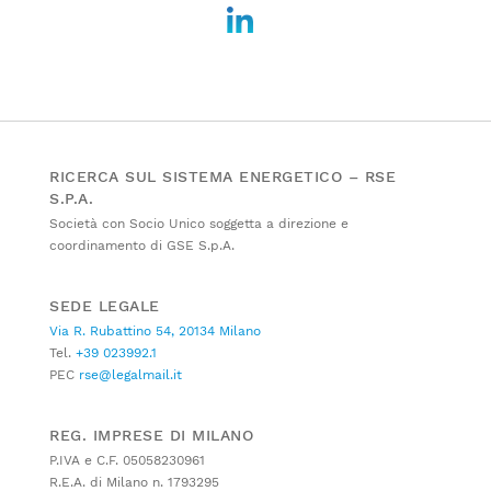
RICERCA SUL SISTEMA ENERGETICO – RSE
S.P.A.
Società con Socio Unico soggetta a direzione e
coordinamento di GSE S.p.A.
SEDE LEGALE
Via R. Rubattino 54, 20134 Milano
Tel.
+39 023992.1
PEC
rse@legalmail.it
REG. IMPRESE DI MILANO
P.IVA e C.F. 05058230961
R.E.A. di Milano n. 1793295