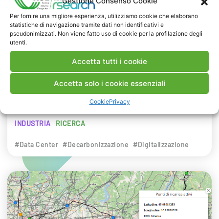
Gestione Consenso Cookie
NEWS
Per fornire una migliore esperienza, utilizziamo cookie che elaborano
statistiche di navigazione tramite dati non identificativi e
29 LUGLIO 2026
pseudonimizzati. Non viene fatto uso di cookie per la profilazione degli
Presentazione del Rapporto Innov-E
utenti.
2026
Accetta tutti i cookie
RSE è intervenuta sul tema dell’innovazione
Accetta solo i cookie essenziali
energetica nell’ambito del convegno targato I-
Cookie
Privacy
Com.
INDUSTRIA
RICERCA
#Data Center
#Decarbonizzazione
#Digitalizzazione