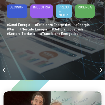
DECISORI
INDUSTRIA
PRESS
RICERCA
&
MEDIA
#Costi Energia
#Efficienza Energetica
#Energia
#Gas
#Mercato Energia
#Settore Industriale
#Settore Terziario
#Transizione Energetica