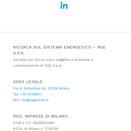
RICERCA SUL SISTEMA ENERGETICO – RSE
S.P.A.
Società con Socio Unico soggetta a direzione e
coordinamento di GSE S.p.A.
SEDE LEGALE
Via R. Rubattino 54, 20134 Milano
Tel.
+39 023992.1
PEC
rse@legalmail.it
REG. IMPRESE DI MILANO
P.IVA e C.F. 05058230961
R.E.A. di Milano n. 1793295