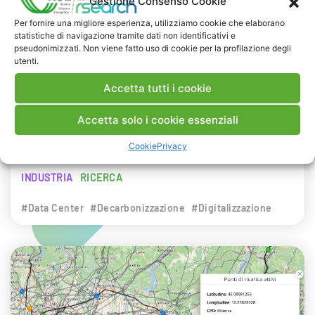
Gestione Consenso Cookie
NEWS
Per fornire una migliore esperienza, utilizziamo cookie che elaborano
statistiche di navigazione tramite dati non identificativi e
29 LUGLIO 2026
pseudonimizzati. Non viene fatto uso di cookie per la profilazione degli
Presentazione del Rapporto Innov-E
utenti.
2026
Accetta tutti i cookie
RSE è intervenuta sul tema dell’innovazione
Accetta solo i cookie essenziali
energetica nell’ambito del convegno targato I-
Cookie
Privacy
Com.
INDUSTRIA
RICERCA
#Data Center
#Decarbonizzazione
#Digitalizzazione