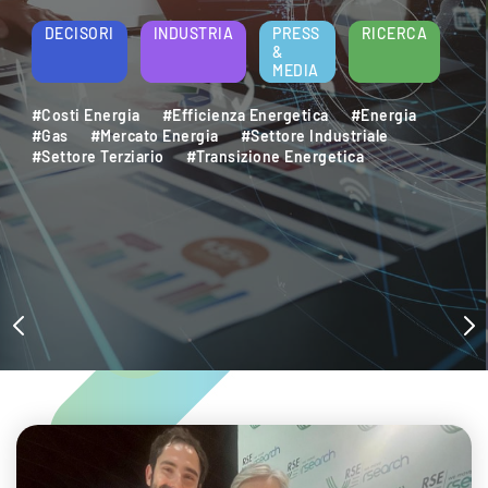
energetica e della sostenibilità aziendale.
Per saperne di più
DECISORI
INDUSTRIA
PRESS
RICERCA
&
MEDIA
#Decarbonizzazione
#Efficienza Energetica
#Settore Industriale
#Settore Terziario
#Sostenibilità Ambientale
#Sviluppo Sostenibile
#Transizione Energetica