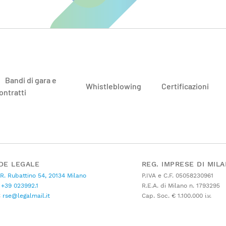
Bandi di gara e
Whistleblowing
Certificazioni
ontratti
DE LEGALE
REG. IMPRESE DI MIL
 R. Rubattino 54, 20134 Milano
P.IVA e C.F. 05058230961
+39 023992.1
R.E.A. di Milano n. 1793295
C
rse@legalmail.it
Cap. Soc. € 1.100.000 i.v.