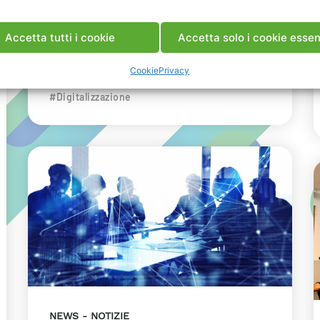
dell’innovazione energetica nell’ambito
del convegno targato I-Com.
Accetta tutti i cookie
Accetta solo i cookie essen
INDUSTRIA
RICERCA
Cookie
Privacy
#Data Center
#Decarbonizzazione
#Digitalizzazione
NEWS
NOTIZIE