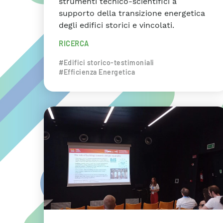
strumenti tecnico-scientifici a
supporto della transizione energetica
degli edifici storici e vincolati.
RICERCA
#Edifici storico-testimoniali
#Efficienza Energetica