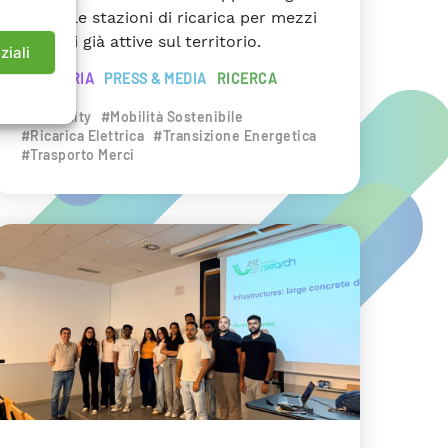
anche le stazioni di ricarica per mezzi
pesanti già attive sul territorio.
ziali
INDUSTRIA
PRESS & MEDIA
RICERCA
#eMobility
#Mobilità Sostenibile
#Ricarica Elettrica
#Transizione Energetica
#Trasporto Merci