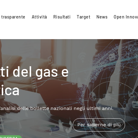
 trasparente
Attività
Risultati
Target
News
Open Innov
i del gas e
rica
alisi delle bollette nazionali negli ultimi anni.
Per saperne di più