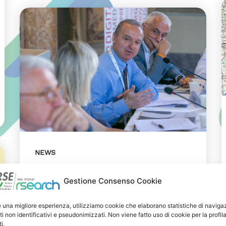
NEWS
29 LUGLIO 2026
Gestione Consenso Cookie
Presentazione del Rapporto
Innov-E 2026
e una migliore esperienza, utilizziamo cookie che elaborano statistiche di naviga
ti non identificativi e pseudonimizzati. Non viene fatto uso di cookie per la profil
RSE è intervenuta sul tema
i.