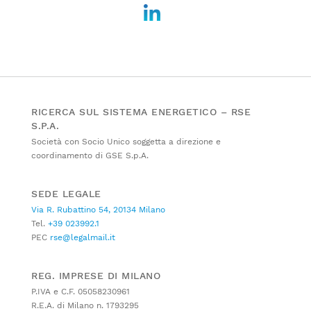
RICERCA SUL SISTEMA ENERGETICO – RSE
S.P.A.
Società con Socio Unico soggetta a direzione e
coordinamento di GSE S.p.A.
SEDE LEGALE
Via R. Rubattino 54, 20134 Milano
Tel.
+39 023992.1
PEC
rse@legalmail.it
REG. IMPRESE DI MILANO
P.IVA e C.F. 05058230961
R.E.A. di Milano n. 1793295