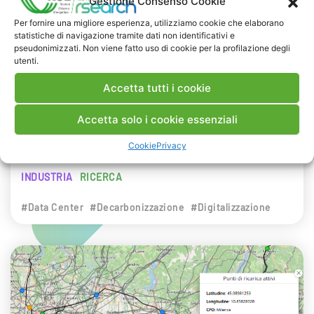
Gestione Consenso Cookie
NEWS
Per fornire una migliore esperienza, utilizziamo cookie che elaborano
statistiche di navigazione tramite dati non identificativi e
29 LUGLIO 2026
pseudonimizzati. Non viene fatto uso di cookie per la profilazione degli
Presentazione del Rapporto Innov-E
utenti.
2026
Accetta tutti i cookie
RSE è intervenuta sul tema dell’innovazione
Accetta solo i cookie essenziali
energetica nell’ambito del convegno targato I-
Cookie
Privacy
Com.
INDUSTRIA
RICERCA
#Data Center
#Decarbonizzazione
#Digitalizzazione