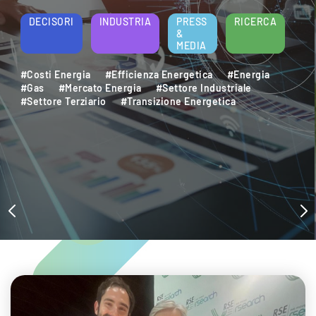
energetica e della sostenibilità aziendale.
Per saperne di più
DECISORI
INDUSTRIA
PRESS
RICERCA
&
MEDIA
#Decarbonizzazione
#Efficienza Energetica
#Settore Industriale
#Settore Terziario
#Sostenibilità Ambientale
#Sviluppo Sostenibile
#Transizione Energetica