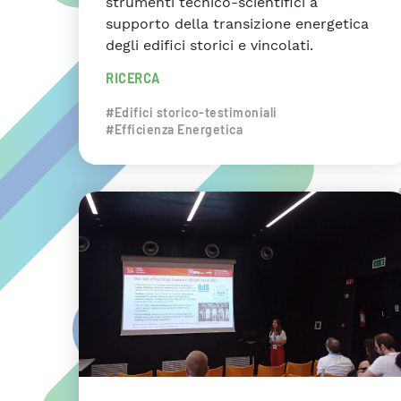
strumenti tecnico-scientifici a
supporto della transizione energetica
degli edifici storici e vincolati.
RICERCA
#Edifici storico-testimoniali
#Efficienza Energetica