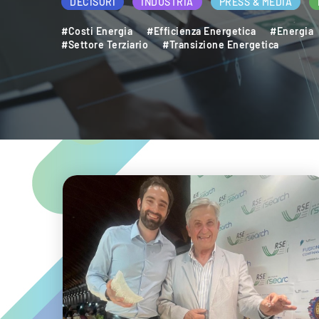
DECISORI
INDUSTRIA
PRESS & ME
#Decarbonizzazione
#Efficienza Energeti
#Sostenibilità Ambientale
#Sviluppo Sost