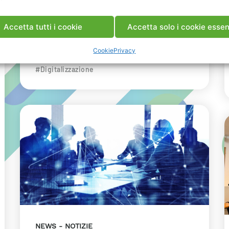
dell’innovazione energetica nell’ambito
del convegno targato I-Com.
Accetta tutti i cookie
Accetta solo i cookie essen
INDUSTRIA
RICERCA
Cookie
Privacy
#Data Center
#Decarbonizzazione
#Digitalizzazione
NEWS
NOTIZIE