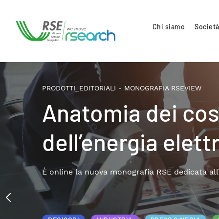
Chi siamo
Società
PRODOTTI_EDITORIALI - MONOGRAFIA RSE
Il terziario pr
energetica: pa
consumi e sol
Disponibile online la nuova monografia
energetica e della sostenibilità azienda