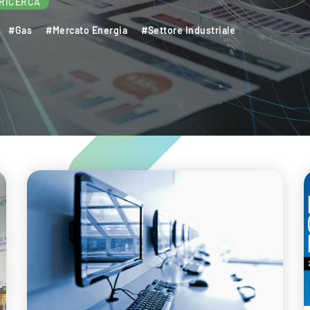
Per saperne di pi
DIA
RICERCA
ca
#Settore Industriale
#Settore Terziario
enibile
#Transizione Energetica