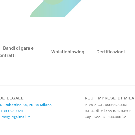
Bandi di gara e
Whistleblowing
Certificazioni
ontratti
DE LEGALE
REG. IMPRESE DI MIL
 R. Rubattino 54, 20134 Milano
P.IVA e C.F. 05058230961
+39 023992.1
R.E.A. di Milano n. 1793295
C
rse@legalmail.it
Cap. Soc. € 1.100.000 i.v.