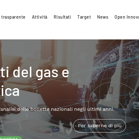
 trasparente
Attività
Risultati
Target
News
Open Innov
VIEW
ivato nella transizione
trimonio edilizio,
uzioni
 RSE che approfondisce i temi della riqualificazione
le.