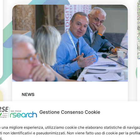
NEWS
29 LUGLIO 2026
Gestione Consenso Cookie
Presentazione del Rapporto
Innov-E 2026
e una migliore esperienza, utilizziamo cookie che elaborano statistiche di naviga
ti non identificativi e pseudonimizzati. Non viene fatto uso di cookie per la profil
RSE è intervenuta sul tema
i.