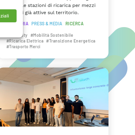
anche le stazioni di ricarica per mezzi
pesanti già attive sul territorio.
ziali
INDUSTRIA
PRESS & MEDIA
RICERCA
#eMobility
#Mobilità Sostenibile
#Ricarica Elettrica
#Transizione Energetica
#Trasporto Merci