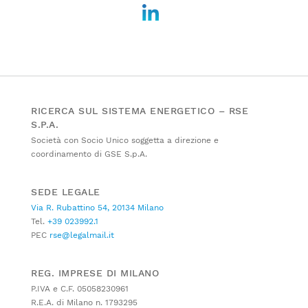
RICERCA SUL SISTEMA ENERGETICO – RSE
S.P.A.
Società con Socio Unico soggetta a direzione e
coordinamento di GSE S.p.A.
SEDE LEGALE
Via R. Rubattino 54, 20134 Milano
Tel.
+39 023992.1
PEC
rse@legalmail.it
REG. IMPRESE DI MILANO
P.IVA e C.F. 05058230961
R.E.A. di Milano n. 1793295