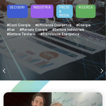
DECISORI
INDUSTRIA
PRESS
RICERCA
&
MEDIA
#Costi Energia
#Efficienza Energetica
#Energia
#Gas
#Mercato Energia
#Settore Industriale
#Settore Terziario
#Transizione Energetica