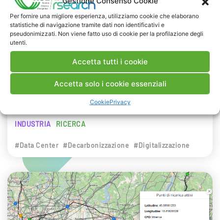
Gestione Consenso Cookie
NEWS
Per fornire una migliore esperienza, utilizziamo cookie che elaborano
statistiche di navigazione tramite dati non identificativi e
29 LUGLIO 2026
pseudonimizzati. Non viene fatto uso di cookie per la profilazione degli
Presentazione del Rapporto Innov-E
utenti.
2026
Accetta tutti i cookie
RSE è intervenuta sul tema dell’innovazione
Accetta solo i cookie essenziali
energetica nell’ambito del convegno targato I-
Cookie
Privacy
Com.
INDUSTRIA
RICERCA
#Data Center
#Decarbonizzazione
#Digitalizzazione