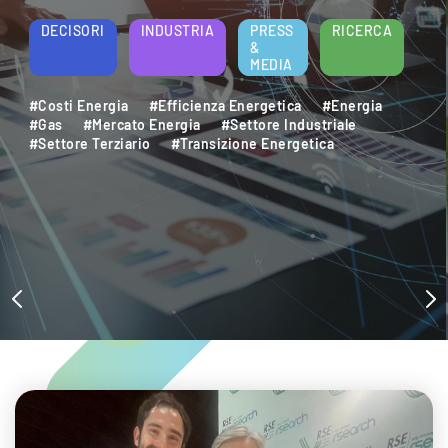
energetica e della sostenibilità aziendale.
Per saperne di più
DECISORI
INDUSTRIA
PRESS
RICERCA
&
MEDIA
#Decarbonizzazione
#Efficienza Energetica
#Settore Industriale
#Settore Terziario
#Sostenibilità Ambientale
#Sviluppo Sostenibile
#Transizione Energetica