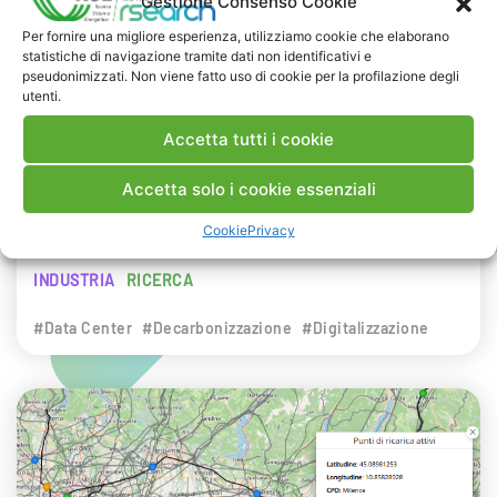
Gestione Consenso Cookie
NEWS
Per fornire una migliore esperienza, utilizziamo cookie che elaborano
statistiche di navigazione tramite dati non identificativi e
29 LUGLIO 2026
pseudonimizzati. Non viene fatto uso di cookie per la profilazione degli
Presentazione del Rapporto Innov-E
utenti.
2026
Accetta tutti i cookie
RSE è intervenuta sul tema dell’innovazione
Accetta solo i cookie essenziali
energetica nell’ambito del convegno targato I-
Cookie
Privacy
Com.
INDUSTRIA
RICERCA
#Data Center
#Decarbonizzazione
#Digitalizzazione