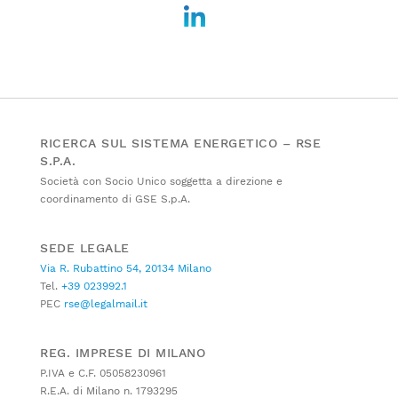
RICERCA SUL SISTEMA ENERGETICO – RSE
S.P.A.
Società con Socio Unico soggetta a direzione e
coordinamento di GSE S.p.A.
SEDE LEGALE
Via R. Rubattino 54, 20134 Milano
Tel.
+39 023992.1
PEC
rse@legalmail.it
REG. IMPRESE DI MILANO
P.IVA e C.F. 05058230961
R.E.A. di Milano n. 1793295