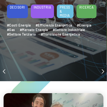
energetica e della sostenibilità aziendale.
Per saperne di più
DECISORI
INDUSTRIA
PRESS
RICERCA
&
MEDIA
#Decarbonizzazione
#Efficienza Energetica
#Settore Industriale
#Settore Terziario
#Sostenibilità Ambientale
#Sviluppo Sostenibile
#Transizione Energetica