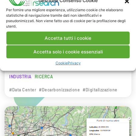
Gestione Consenso Cookie
NEWS
Per fornire una migliore esperienza, utilizziamo cookie che elaborano
statistiche di navigazione tramite dati non identificativi e
29 LUGLIO 2026
pseudonimizzati. Non viene fatto uso di cookie per la profilazione degli
Presentazione del Rapporto Innov-E
utenti.
2026
Accetta tutti i cookie
RSE è intervenuta sul tema dell’innovazione
Accetta solo i cookie essenziali
energetica nell’ambito del convegno targato I-
Cookie
Privacy
Com.
INDUSTRIA
RICERCA
#Data Center
#Decarbonizzazione
#Digitalizzazione