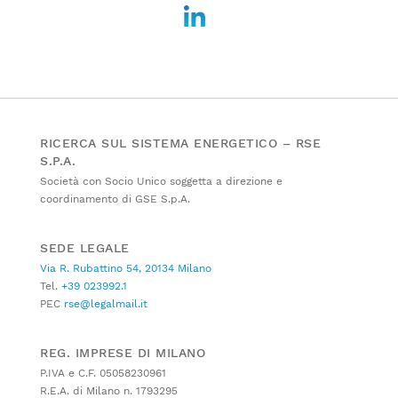
RICERCA SUL SISTEMA ENERGETICO – RSE
S.P.A.
Società con Socio Unico soggetta a direzione e
coordinamento di GSE S.p.A.
SEDE LEGALE
Via R. Rubattino 54, 20134 Milano
Tel.
+39 023992.1
PEC
rse@legalmail.it
REG. IMPRESE DI MILANO
P.IVA e C.F. 05058230961
R.E.A. di Milano n. 1793295