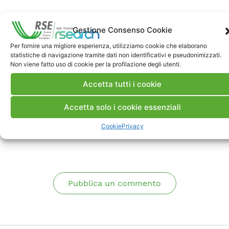
FOCUS
A. Gargiulo, M. Aiello, L. Stucchi, M. Vergata e M.
Gestione Consenso Cookie
Volonterio, «
Il geoportale RdS su FER e
Per fornire una migliore esperienza, utilizziamo cookie che elaborano
Territorio
,» Ricerca di Sistema, RSE, n. 21010331,
statistiche di navigazione tramite dati non identificativi e pseudonimizzati.
Non viene fatto uso di cookie per la profilazione degli utenti.
Milano, 2021.
Accetta tutti i cookie
Sito Web ai-SEN
Accetta solo i cookie essenziali
Cookie
Privacy
Commenti
Pubblica un commento