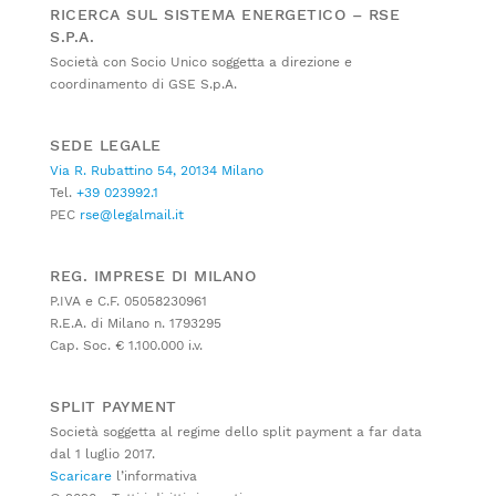
RICERCA SUL SISTEMA ENERGETICO – RSE
S.P.A.
Società con Socio Unico soggetta a direzione e
coordinamento di GSE S.p.A.
SEDE LEGALE
Via R. Rubattino 54, 20134 Milano
Tel.
+39 023992.1
PEC
rse@legalmail.it
REG. IMPRESE DI MILANO
P.IVA e C.F. 05058230961
R.E.A. di Milano n. 1793295
Cap. Soc. € 1.100.000 i.v.
SPLIT PAYMENT
Società soggetta al regime dello split payment a far data
dal 1 luglio 2017.
Scaricare
l’informativa