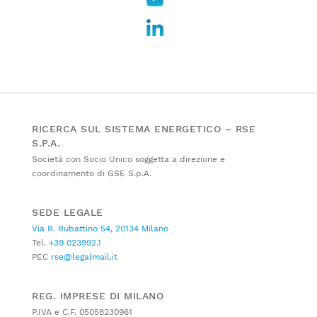
RICERCA SUL SISTEMA ENERGETICO – RSE
S.P.A.
Società con Socio Unico soggetta a direzione e
coordinamento di GSE S.p.A.
SEDE LEGALE
Via R. Rubattino 54, 20134 Milano
Tel.
+39 023992.1
PEC
rse@legalmail.it
REG. IMPRESE DI MILANO
P.IVA e C.F. 05058230961