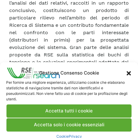
l’analisi dei dati relativi, raccolti in un rapporto
conclusivo, costituiscono un prodotto di
particolare rilievo nell’ambito del periodo di
Ricerca di Sistema e un contributo fondamentale
nel confronto con le parti interessate
(distributori in primis) per la prospettata
evoluzione del sistema. Gran parte delle analisi
proposte da RSE sulla statistica dei buchi di
tensione e le soluzioni sperimentali adottate dal
sistema QuEEN hanno già avuto immediate
Gestione Consenso Cookie
ricadute sull’attività del Tavolo di lavoro riguardo
Per fornire una migliore esperienza, utilizziamo cookie che elaborano
ad alcuni requisiti che saranno richiesti al
statistiche di navigazione tramite dati non identificativi e
sistema di monitoraggio nazionale e che non
pseudonimizzati. Non viene fatto uso di cookie per la profilazione degli
costituiscono ancora una pratica comune per
utenti.
questi tipi di sistemi, quali ad esempio
Accetta tutti i cookie
l’identificazione dell’origine in MT o AT dell’evento
buco di tensione e l’analisi dei trend di possibili
Accetta solo i cookie essenziali
indici per la valutazione della prestazione della
rete ai buchi di tensione.
Cookie
Privacy