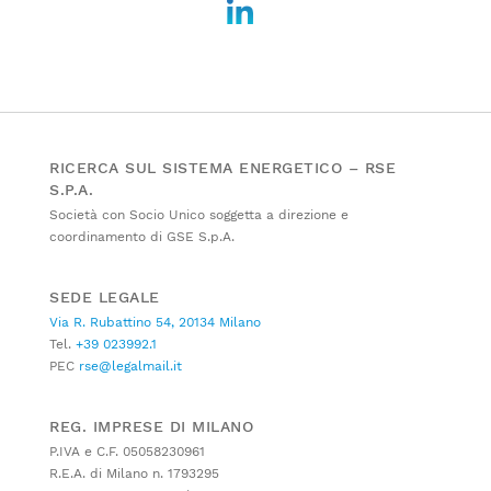
RICERCA SUL SISTEMA ENERGETICO – RSE
S.P.A.
Società con Socio Unico soggetta a direzione e
coordinamento di GSE S.p.A.
SEDE LEGALE
Via R. Rubattino 54, 20134 Milano
Tel.
+39 023992.1
PEC
rse@legalmail.it
REG. IMPRESE DI MILANO
P.IVA e C.F. 05058230961
R.E.A. di Milano n. 1793295