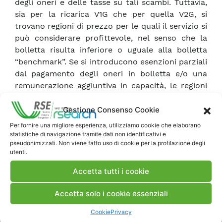
degli oneri e delle tasse su tali scambi. Tuttavia,
sia per la ricarica V1G che per quella V2G, si
trovano regioni di prezzo per le quali il servizio si
può considerare profittevole, nel senso che la
bolletta risulta inferiore o uguale alla bolletta
“benchmark”. Se si introducono esenzioni parziali
dal pagamento degli oneri in bolletta e/o una
remunerazione aggiuntiva in capacità, le regioni
dei prezzi profittevoli si ampliano e il massimo
risparmio rispetto alla bolletta “benchmark”
Gestione Consenso Cookie
aumenta.
Per fornire una migliore esperienza, utilizziamo cookie che elaborano
statistiche di navigazione tramite dati non identificativi e
pseudonimizzati. Non viene fatto uso di cookie per la profilazione degli
utenti.
Scarica Memoria
Accetta tutti i cookie
Accetta solo i cookie essenziali
Commenti
Cookie
Privacy