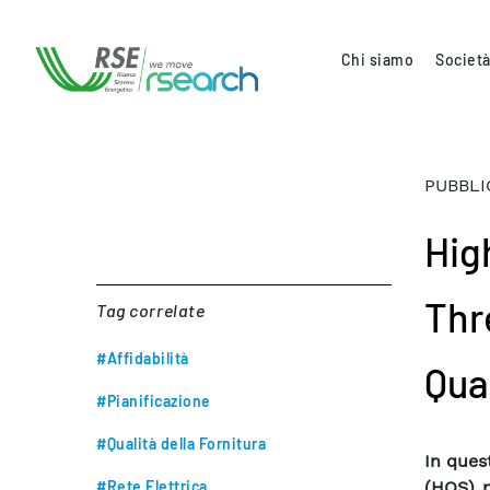
Chi siamo
Società
PUBBLI
Hig
Thr
Tag correlate
#Affidabilità
Qua
#Pianificazione
#Qualità della Fornitura
In quest
#Rete Elettrica
(HOS) p