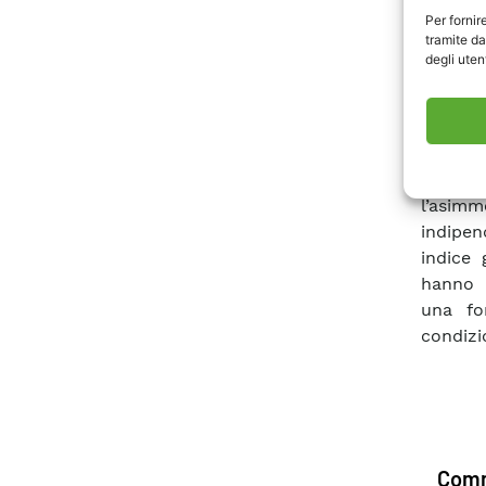
Per fornir
ii) l’ad
tramite da
che pos
degli utent
grandez
calcola
definit
È stato
l’asimm
indipen
indice 
hanno m
una fo
condizi
Comm