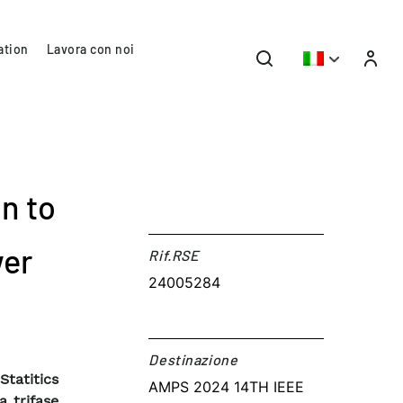
ation
Lavora con noi
n to
wer
Rif.RSE​
24005284
Destinazione​
Statitics
AMPS 2024 14TH IEEE
a trifase