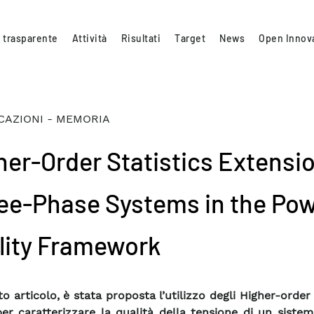
 trasparente
Attività
Risultati
Target
News
Open Innov
CAZIONI - MEMORIA
her-Order Statistics Extensio
ee-Phase Systems in the Po
lity Framework
o articolo, è stata proposta l’utilizzo degli Higher-order 
er caratterizzare la qualità della tensione di un sistem