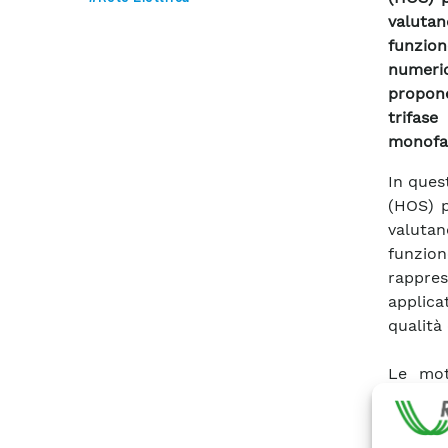
valutan
funzion
numeric
propon
trifase
monofa
In ques
(HOS) p
valutan
funzion
rappres
applica
qualità 
Le mot
statisti
i) l’es
l’intero