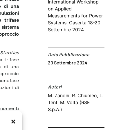
International Workshop
o di una
on Applied
ulazioni
Measurements for Power
 trifase
Systems, Caserta 18-20
 sistema
Settembre 2024
pproccio
Statitics
Data Pubblicazione
a trifase
20 Settembre 2024
o di una
approccio
monofase
Autori​
azioni di
M. Zanoni, R. Chiumeo, L.
Tenti M. Volta (RSE
 momenti
S.p.A.)
 univoco