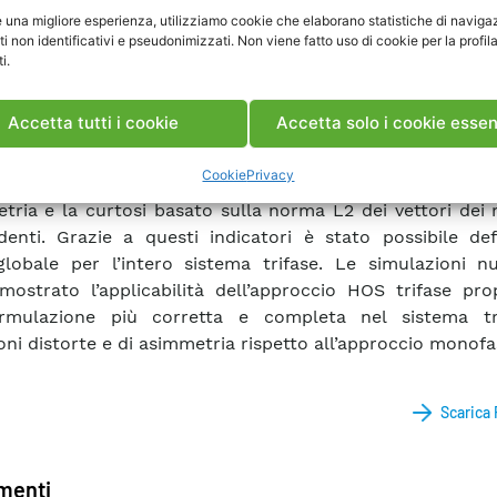
e una migliore esperienza, utilizziamo cookie che elaborano statistiche di naviga
ozione di una statistica multivariata evita considerazioni f
ti non identificativi e pseudonimizzati. Non viene fatto uso di cookie per la profil
sono sorgere considerando come variabili casuali indipe
i.
ze trifase. In particolare, i vettori dei momenti so
ti per una funzione di distribuzione di probabilità mul
Accetta tutti i cookie
Accetta solo i cookie essen
a da un sistema trifase simmetrico.
Cookie
Privacy
 successivamente presentato un metodo per misurare la v
etria e la curtosi basato sulla norma L2 dei vettori de
denti. Grazie a questi indicatori è stato possibile def
globale per l’intero sistema trifase. Le simulazioni n
ostrato l’applicabilità dell’approccio HOS trifase pr
rmulazione più corretta e completa nel sistema tr
oni distorte e di asimmetria rispetto all’approccio monofa
Scarica
enti