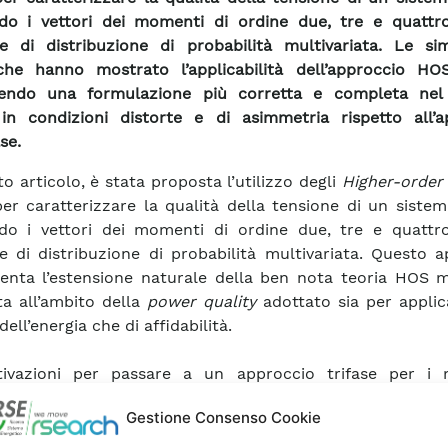
do i vettori dei momenti di ordine due, tre e quattr
e di distribuzione di probabilità multivariata. Le sim
he hanno mostrato l’applicabilità dell’approccio HOS
endo una formulazione più corretta e completa nel
 in condizioni distorte e di asimmetria rispetto all’a
se.
to articolo, è stata proposta l’utilizzo degli
Higher-order 
er caratterizzare la qualità della tensione di un sistem
do i vettori dei momenti di ordine due, tre e quattr
e di distribuzione di probabilità multivariata. Questo 
enta l’estensione naturale della ben nota teoria HOS 
ta all’ambito della
power quality
adottato sia per applic
dell’energia che di affidabilità.
ivazioni per passare a un approccio trifase per i
ci di ordine superiore sono duplici:
Gestione Consenso Cookie
tensione a trifase consente di caratterizzare in modo
 sistema