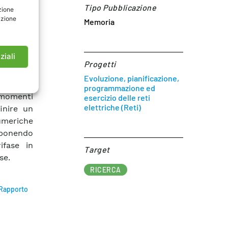
Tipo Pubblicazione
zione
uorvianti
azione
Memoria
ndenti le
no stati
tivariata
ziali
Progetti
Evoluzione, pianificazione,
arianza,
programmazione ed
i momenti
esercizio delle reti
elettriche (Reti)
inire un
umeriche
oponendo
ifase in
Target​
se.
RICERCA
 Rapporto