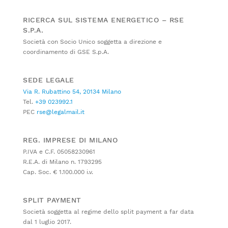
RICERCA SUL SISTEMA ENERGETICO – RSE
S.P.A.
Società con Socio Unico soggetta a direzione e
coordinamento di GSE S.p.A.
SEDE LEGALE
Via R. Rubattino 54, 20134 Milano
Tel.
+39 023992.1
PEC
rse@legalmail.it
REG. IMPRESE DI MILANO
P.IVA e C.F. 05058230961
R.E.A. di Milano n. 1793295
Cap. Soc. € 1.100.000 i.v.
SPLIT PAYMENT
Società soggetta al regime dello split payment a far data
dal 1 luglio 2017.