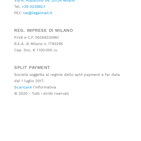
Via R. Rubattino 54, 20134 Milano
Tel.
+39 023992.1
PEC
rse@legalmail.it
REG. IMPRESE DI MILANO
P.IVA e C.F. 05058230961
R.E.A. di Milano n. 1793295
Cap. Soc. € 1.100.000 i.v.
SPLIT PAYMENT
Società soggetta al regime dello split payment a far data
dal 1 luglio 2017.
Scaricare
l’informativa
© 2020 - Tutti i diritti riservati