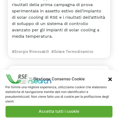
risultati della prima campagna di prova
sperimentale in assetto estivo dell’impianto
di solar cooling di RSE e i risultati dell’attività
di sviluppo di un sistema di controllo
avanzato per gli impianti di solar cooling a
media temperatura.
#Energie Rinnovabili
#Solare Termodinamico
RAPPORTI
DELIVERABLE
Gestione Consenso Cookie
2015
Per fornire una migliore esperienza, utilizziamo cookie che elaborano
Soluzioni impiantistiche “pannelli
statistiche di navigazione tramite dati non identificativi e
pseudonimizzati. Non viene fatto uso di cookie per la profilazione degli
solari-pompa di calore” proposte
utenti.
per la climatizzazione e per la
Accetta tutti i cookie