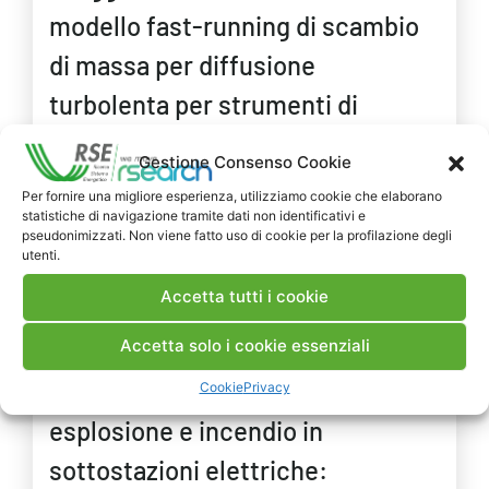
modello fast-running di scambio
di massa per diffusione
turbolenta per strumenti di
calcolo a parametri concentrati
Gestione Consenso Cookie
Per fornire una migliore esperienza, utilizziamo cookie che elaborano
statistiche di navigazione tramite dati non identificativi e
pseudonimizzati. Non viene fatto uso di cookie per la profilazione degli
utenti.
RAPPORTI
DELIVERABLE
Accetta tutti i cookie
2005
Accetta solo i cookie essenziali
4.3.3-Metodologie per la
valutazione del rischio di
Cookie
Privacy
esplosione e incendio in
sottostazioni elettriche: