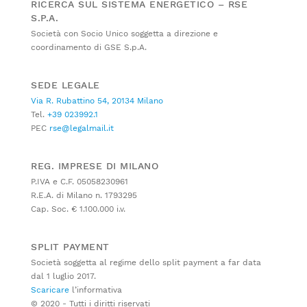
RICERCA SUL SISTEMA ENERGETICO – RSE
S.P.A.
Società con Socio Unico soggetta a direzione e
coordinamento di GSE S.p.A.
SEDE LEGALE
Via R. Rubattino 54, 20134 Milano
Tel.
+39 023992.1
PEC
rse@legalmail.it
REG. IMPRESE DI MILANO
P.IVA e C.F. 05058230961
R.E.A. di Milano n. 1793295
Cap. Soc. € 1.100.000 i.v.
SPLIT PAYMENT
Società soggetta al regime dello split payment a far data
dal 1 luglio 2017.
Scaricare
l’informativa
© 2020 - Tutti i diritti riservati