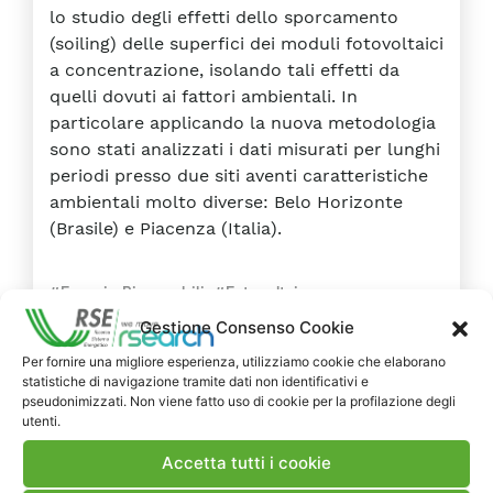
lo studio degli effetti dello sporcamento
(soiling) delle superfici dei moduli fotovoltaici
a concentrazione, isolando tali effetti da
quelli dovuti ai fattori ambientali. In
particolare applicando la nuova metodologia
sono stati analizzati i dati misurati per lunghi
periodi presso due siti aventi caratteristiche
ambientali molto diverse: Belo Horizonte
(Brasile) e Piacenza (Italia).
#Energie Rinnovabili
#Fotovoltaico
Gestione Consenso Cookie
Per fornire una migliore esperienza, utilizziamo cookie che elaborano
RAPPORTI
DELIVERABLE
statistiche di navigazione tramite dati non identificativi e
pseudonimizzati. Non viene fatto uso di cookie per la profilazione degli
2014
utenti.
Realizzazione e caratterizzazione
Accetta tutti i cookie
di un sistema di moduli