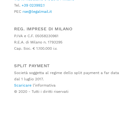
Tel.
+39 023992.1
PEC
rse@legalmail.it
REG. IMPRESE DI MILANO
P.IVA e C.F. 05058230961
R.E.A. di Milano n. 1793295
Cap. Soc. € 1.100.000 i.v.
SPLIT PAYMENT
Società soggetta al regime dello split payment a far data
dal 1 luglio 2017.
Scaricare
l’informativa
© 2020 - Tutti i diritti riservati