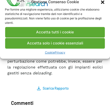
Gestione Consenso Cookie
dai sistemi fotovoltaici sono confrontabili, in
termini di contenimento dello scostamento
Per fornire una migliore esperienza, utilizziamo cookie che elaborano
massimo di frequenza e di potenza massima
statistiche di navigazione tramite dati non identificativi e
pseudonimizzati. Non viene fatto uso di cookie per la profilazione degli
erogata in regolazione, con quelle ottenute
utenti.
mediante gli impianti eolici o i sistemi di
accumulo elettrochimici abilitati a svolgere il
Accetta tutti i cookie
servizio di regolazione “ultra-rapida” della
Accetta solo i cookie essenziali
frequenza. Inoltre, la regolazione svolta da
impianti fotovoltaici non comporta problemi
Cookie
Privacy
legati al ripristino delle condizioni operative pre-
perturbazione come potrebbe, invece, essere per
la regolazione effettuata con gli impianti eolici
gestiti senza
deloading.
Scarica Rapporto
Commenti