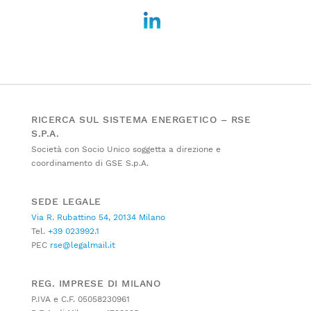
RICERCA SUL SISTEMA ENERGETICO – RSE
S.P.A.
Società con Socio Unico soggetta a direzione e
coordinamento di GSE S.p.A.
SEDE LEGALE
Via R. Rubattino 54, 20134 Milano
Tel.
+39 023992.1
PEC
rse@legalmail.it
REG. IMPRESE DI MILANO
P.IVA e C.F. 05058230961