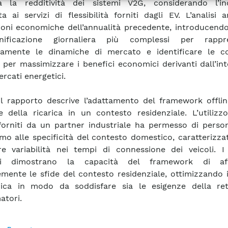
a la redditività dei sistemi V2G, considerando l’in
ta ai servizi di flessibilità forniti dagli EV. L’analisi 
ioni economiche dell’annualità precedente, introducendo
nificazione giornaliera più complessi per rappre
tamente le dinamiche di mercato e identificare le co
i per massimizzare i benefici economici derivanti dall’in
rcati energetici.
 il rapporto descrive l’adattamento del framework offli
e della ricarica in un contesto residenziale. L’utilizz
 forniti da un partner industriale ha permesso di perso
itmo alle specificità del contesto domestico, caratterizz
e variabilità nei tempi di connessione dei veicoli. I r
ti dimostrano la capacità del framework di aff
emente le sfide del contesto residenziale, ottimizzando i
arica in modo da soddisfare sia le esigenze della re
tori.