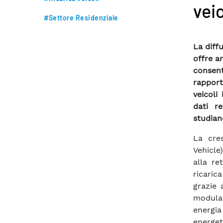
veic
#Settore Residenziale
La diffu
offre a
consent
rapport
veicoli
dati re
studian
La cres
Vehicle)
alla re
ricaric
grazie 
modulaz
energia
energet