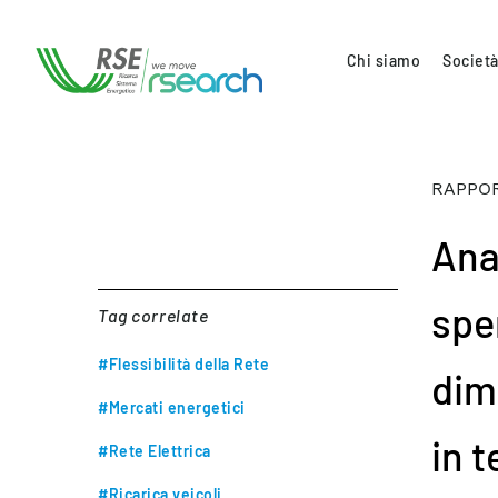
Chi siamo
Società
RAPPOR
Ana
spe
Tag correlate
#Flessibilità della Rete
dim
#Mercati energetici
in t
#Rete Elettrica
#Ricarica veicoli