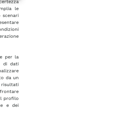
certezza
amplia le
 scenari
sentare
ndizioni
terazione
ne per la
o di dati
nalizzare
ato da un
isultati
rontare
l profilo
te e dei