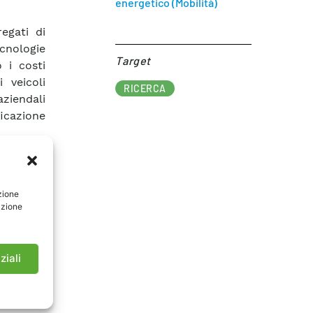
energetico (Mobilità)
egati di
ecnologie
Target​
 i costi
 veicoli
RICERCA
aziendali
icazione
nnualità,
rk per la
zione
li, oltre
azione
i V2G. La
ramework
ziendale.
ziali
validità
 rapporto