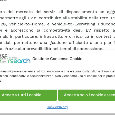
ura del mercato dei servizi di dispacciamento ad aggr
permette agli EV di contribuire alla stabilità della rete. T
G, Vehicle-to-Home, e Vehicle-to-Everything riducono
vi e accrescono la competitività degli EV rispetto ai
nali. In particolare, infrastrutture di ricarica in contesti 
enziali permettono una gestione efficiente e una pianif
a, grazie alla prevedibilità nei tempi di connessione.
Gestione Consenso Cookie
rapporto estende le attività di ricerca delle precedenti a
randosi sull’ottimizzazione e validazione di due framewo
e una migliore esperienza, utilizziamo cookie che elaborano statistiche di naviga
 flessibile della ricarica in contesti aziendali e residenzia
ti non identificativi e pseudonimizzati. Non viene fatto uso di cookie per la profil
re un’analisi approfondita della redditività dei sistem
i.
arte descrive il processo di validazione numerica del f
tilizzato per la gestione della ricarica in un parcheggio a
Accetta tutti i cookie
Accetta solo i cookie essen
fronto tra simulazioni e dati reali conferma la 
Cookie
Privacy
roccio, offrendo spunti per sviluppi futuri. In seguito, il