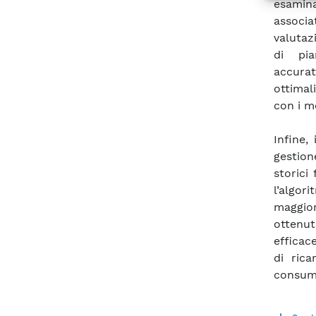
esamin
associa
valutaz
di pia
accura
ottimal
con i me
Infine,
gestion
storici
l’algor
maggior
ottenu
efficac
di ric
consuma