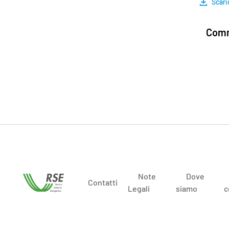
Scari
Comm
Note
Dove
Contatti
Legali
siamo
c