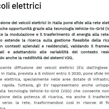
oli elettrici
sione dei veicoli elettrici in Italia pone sfide alla rete ele
nche opportunità grazie alla tecnologia Vehicle-to-Grid (
e la modulazione e il trasferimento di energia alla ret
o estende la ricerca sulla gestione flessibile della ric
 in contesti aziendali e residenziali, validando il fram
ali e adattandolo alle variabilità del contesto resid
do anche la redditività dei sistemi V2G.
cente diffusione dei veicoli elettrici (EV, dall’inglese
 in Italia, prevista a 6 milioni entro il 2030, pone sfide i
te elettrica, specialmente nelle aree dotate di infrastr
a rapida. Tuttavia, gli EV rappresentano anche un’oppo
alla tecnologia Vehicle-to-Grid (V2G) che consente non
ione della potenza di ricarica, ma anche il trasferi
 verso la rete, trasformandosi così in risorse di fles
ica.