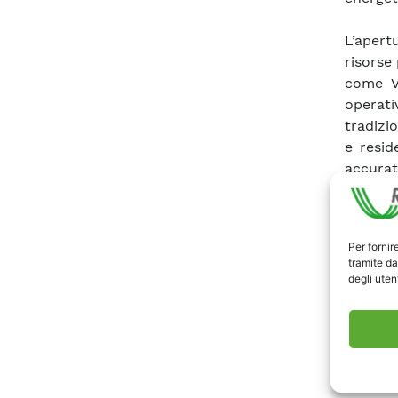
L’apert
risorse 
come V2
operati
tradizio
e resid
accurat
Questo 
concent
Per fornir
gestione
tramite da
a forni
degli utent
prima p
online u
Il con
dell’app