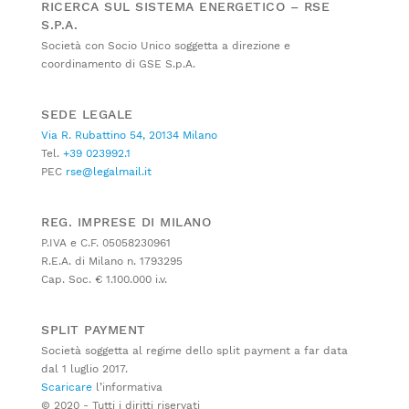
RICERCA SUL SISTEMA ENERGETICO – RSE
S.P.A.
Società con Socio Unico soggetta a direzione e
coordinamento di GSE S.p.A.
SEDE LEGALE
Via R. Rubattino 54, 20134 Milano
Tel.
+39 023992.1
PEC
rse@legalmail.it
REG. IMPRESE DI MILANO
P.IVA e C.F. 05058230961
R.E.A. di Milano n. 1793295
Cap. Soc. € 1.100.000 i.v.
SPLIT PAYMENT
Società soggetta al regime dello split payment a far data
dal 1 luglio 2017.
Scaricare
l’informativa
© 2020 - Tutti i diritti riservati