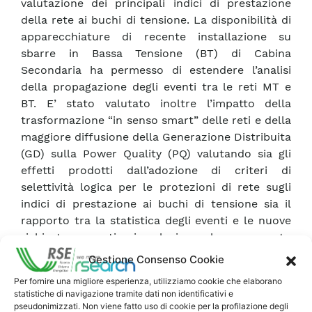
valutazione dei principali indici di prestazione
della rete ai buchi di tensione. La disponibilità di
apparecchiature di recente installazione su
sbarre in Bassa Tensione (BT) di Cabina
Secondaria ha permesso di estendere l’analisi
della propagazione degli eventi tra le reti MT e
BT. E’ stato valutato inoltre l’impatto della
trasformazione “in senso smart” delle reti e della
maggiore diffusione della Generazione Distribuita
(GD) sulla Power Quality (PQ) valutando sia gli
effetti prodotti dall’adozione di criteri di
selettività logica per le protezioni di rete sugli
indici di prestazione ai buchi di tensione sia il
rapporto tra la statistica degli eventi e le nuove
richieste normative in relazione al superamento
dei buchi di tensione da parte della GD.Alla luce
Gestione Consenso Cookie
dei risultati ottenuti relativamente all’influenza
Per fornire una migliore esperienza, utilizziamo cookie che elaborano
dei fulmini sulla numerosità dei buchi di tensione
statistiche di navigazione tramite dati non identificativi e
e all’origine degli eventi, si è approfondita l’analisi
pseudonimizzati. Non viene fatto uso di cookie per la profilazione degli